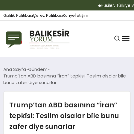
Husiler, Türkiye ve
Gizlilik Politikası
Çerez Politikası
Künye
İletişim
BALIKESIR
Ana Sayfa
Gündem
Trump’tan ABD basınına “İran” tepkisi: Teslim olsalar bile
bunu zafer diye sunarlar
GÜNDEM
Trump’tan ABD basınına “İran”
BÜLTEN
tepkisi: Teslim olsalar bile bunu
zafer diye sunarlar