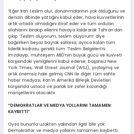
“Eğer İran teslim olur, donanmalarının yok olduğunu ve
denizin dibinde yattığını kabul eder, hava kuvvetlerinin
artık ortada olmadığını itiraf eder ve tüm orduları
silahlarını bırakıp ellerini havaya kaldırarak Tahran’dan
çıkıp ‘Teslim oluyorum, teslim oluyorum’ diye
bağırırken beyaz bayrak sallarsa; ayrıca kalan tüm
liderlik kadrosu gerekli tüm ‘Teslim Belgeleri’ni
imzalayıp, muhteşem ABD’nin büyük gücü ve kuvveti
karşısındaki yenilgilerini kabul ederse; başarısız New
York Times, Wall Street Journal (WSJ), yozlaşmış ve
artık önemsiz hale gelmiş CNN ile diğer tüm sahte
haber medyası, İran’ın Amerika Birleşik Devletleri
karşısında ustaca ve parlak bir zafer kazandığı
manşetlerini atacaktır.
“DEMOKRATLAR VE MEDYA YOLLARINI TAMAMEN
KA
Y
BETTİ”
Oysa bununla uzaktan yakından ilgisi bile yok.
Demokratlar ve medya yollarını tamamen kaybetti.