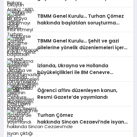
sürdürürse görüşme yapılmayacak”
TBMM Genel Kurulu… Turhan Çömez
hakkında başlatılan soruşturma
“kürsü dokunulmazlığı” tartışmasına
neden oldu
TBMM Genel Kurulu… Şehit ve gazi
ailelerine yönelik düzenlemeleri içeren
kanun teklifinin görüşmeleri başladı
İzlanda, Ukrayna ve Hollanda
büyükelçilikleri ile BM Cenevre
Ofisi Daimi Temsilciliği’ne atama
Öğrenci affını düzenleyen kanun,
Resmi Gazete’de yayımlandı
Turhan Çömez
hakkında Sincan Cezaevi’nde isyan
çıktığı yönündeki açıklamaları
nedeniyle soruşturma başlatıldı