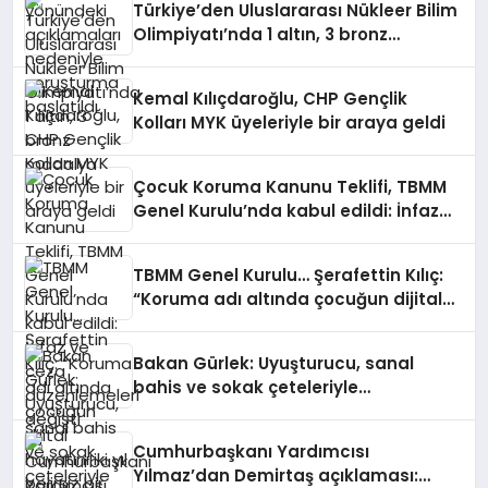
Türkiye’den Uluslararası Nükleer Bilim
Olimpiyatı’nda 1 altın, 3 bronz
madalya
Kemal Kılıçdaroğlu, CHP Gençlik
Kolları MYK üyeleriyle bir araya geldi
Çocuk Koruma Kanunu Teklifi, TBMM
Genel Kurulu’nda kabul edildi: İnfaz
ve ceza düzenlemeleri değişti
TBMM Genel Kurulu… Şerafettin Kılıç:
“Koruma adı altında çocuğun dijital
hayatını iki yıl belirsiz bir kamu
gözetimine açamayız”
Bakan Gürlek: Uyuşturucu, sanal
bahis ve sokak çeteleriyle
mücadelede yeni bir boyuta
geçeceğiz
Cumhurbaşkanı Yardımcısı
Yılmaz’dan Demirtaş açıklaması: