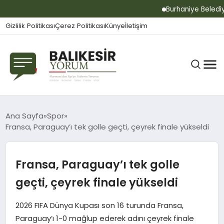
Burhaniye Belediyes
Gizlilik Politikası
Çerez Politikası
Künye
İletişim
BALIKESIR
Ana Sayfa
Spor
Fransa, Paraguay’ı tek golle geçti, çeyrek finale yükseldi
GÜNDEM
Fransa, Paraguay’ı tek golle
geçti, çeyrek finale yükseldi
BÜLTEN
2026 FIFA Dünya Kupası son 16 turunda Fransa,
Paraguay’ı 1-0 mağlup ederek adını çeyrek finale