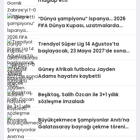
mağlup etti
“Dünya şampiyonu” İspanya… 2026
FIFA Dünya Kupası, uzatmalarda
Arjantin’i 1-0 yenen İspanya’nın oldu
Trendyol Süper Lig 14 Ağustos’ta
başlayacak, 23 Mayıs 2027’de sona
erecek
Güney Afrikalı futbolcu Jayden
Adams hayatını kaybetti
Beşiktaş, Salih Özcan ile 3+1 yıllık
sözleşme imzaladı
Büyükçekmece Şampiyonlar Anıtı’na
Galatasaray bayrağı çekme töreni
yapıldı