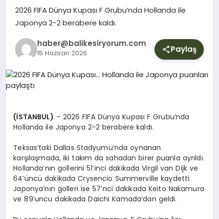
YURT
2026 FIFA Dünya Kupası F Grubu’nda Hollanda ile
Japonya 2-2 berabere kaldı.
DIŞ
haber@balikesiryorum.com
Paylaş
15 Haziran 2026
(İSTANBUL)
– 2026 FIFA Dünya Kupası F Grubu’nda
Hollanda ile Japonya 2-2 berabere kaldı.
Teksas’taki Dallas Stadyumu’nda oynanan
karşılaşmada, iki takım da sahadan birer puanla ayrıldı.
Hollanda’nın gollerini 51’inci dakikada Virgil van Dijk ve
64’üncü dakikada Crysencio Summerville kaydetti.
Japonya’nın golleri ise 57’nci dakikada Keito Nakamura
ve 89’uncu dakikada Daichi Kamada’dan geldi.