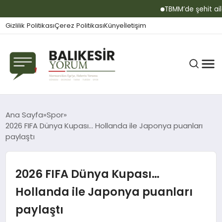
TBMM’de şehit aileler
Gizlilik Politikası
Çerez Politikası
Künye
İletişim
BALIKESIR
Ana Sayfa
Spor
2026 FIFA Dünya Kupası… Hollanda ile Japonya puanları
paylaştı
GÜNDEM
2026 FIFA Dünya Kupası…
BÜLTEN
Hollanda ile Japonya puanları
paylaştı