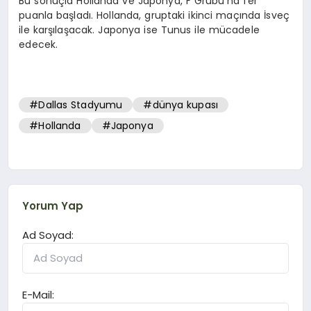
Bu sonuçla Hollanda ve Japonya, F Grubu’na 1’er
puanla başladı. Hollanda, gruptaki ikinci maçında İsveç
ile karşılaşacak. Japonya ise Tunus ile mücadele
edecek.
#Dallas Stadyumu
#dünya kupası
#Hollanda
#Japonya
Yorum Yap
Ad Soyad:
E-Mail: