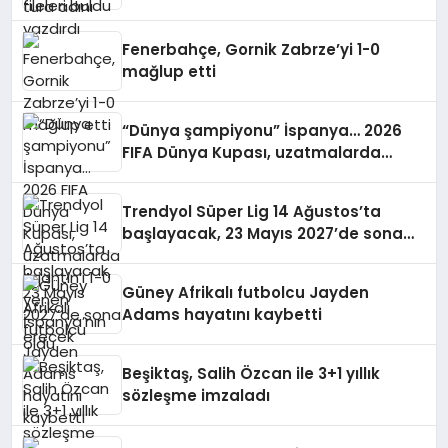
Fenerbahçe, Gornik Zabrze’yi 1-0
mağlup etti
“Dünya şampiyonu” İspanya… 2026
FIFA Dünya Kupası, uzatmalarda
Arjantin’i 1-0 yenen İspanya’nın oldu
Trendyol Süper Lig 14 Ağustos’ta
başlayacak, 23 Mayıs 2027’de sona
erecek
Güney Afrikalı futbolcu Jayden
Adams hayatını kaybetti
Beşiktaş, Salih Özcan ile 3+1 yıllık
sözleşme imzaladı