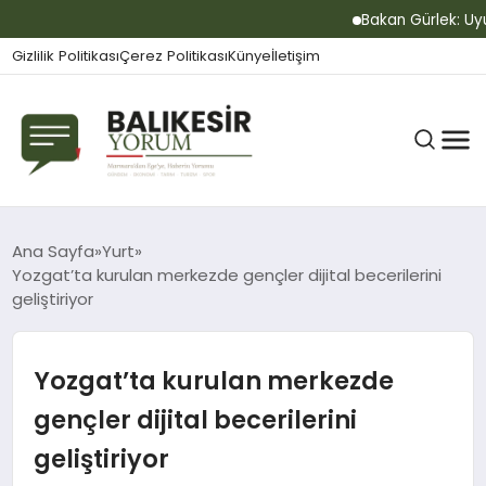
Bakan Gürlek: Uyuşt
Gizlilik Politikası
Çerez Politikası
Künye
İletişim
BALIKESIR
Ana Sayfa
Yurt
Yozgat’ta kurulan merkezde gençler dijital becerilerini
geliştiriyor
GÜNDEM
Yozgat’ta kurulan merkezde
BÜLTEN
gençler dijital becerilerini
geliştiriyor