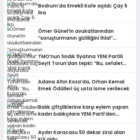
Bodrum’da Emekli Kafe açıldı: Çay 5
lira
Ömer Günel’in avukatlarından
“soruşturmanın gizliliğini ihlal”
iddiasıyla suç duyurusu
TMO’nun fındık fiyatına YENİ Partili
Seyit Torun’dan tepki: “Bu, sefalet
fiyatıdır”
Adana Altın Koza’da, Orhan Kemal
Emek Ödülleri üç usta isme verilecek
Balık çiftçliklerine karşı eylem yapan
kadın balıkçılara YENİ Parti’den
destek
Aydın Karacasu 50 dekar zirai alan
kül oldu