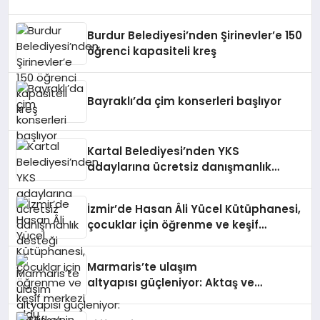
Burdur Belediyesi’nden Şirinevler’e 150
öğrenci kapasiteli kreş
Bayraklı’da çim konserleri başlıyor
Kartal Belediyesi’nden YKS
adaylarına ücretsiz danışmanlık
desteği
İzmir’de Hasan Âli Yücel Kütüphanesi,
çocuklar için öğrenme ve keşif
merkezi oldu
Marmaris’te ulaşım
altyapısı güçleniyor: Aktaş ve
Bağlıiçi’nde yol yenileme çalışmaları