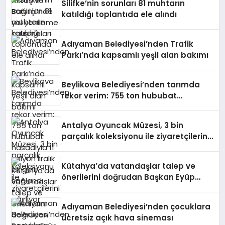
Silifke’nin sorunları 81 muhtarın
katıldığı toplantıda ele alındı
Adıyaman Belediyesi’nden Trafik
Parkı’nda kapsamlı yeşil alan bakımı
Beylikova Belediyesi’nden tarımda
rekor verim: 755 ton hububat
hasadıyla 11 milyon liralık ek gelir
sağlandı
Antalya Oyuncak Müzesi, 3 bin
parçalık koleksiyonu ile ziyaretçilerini
ağırlıyor
Kütahya’da vatandaşlar talep ve
önerilerini doğrudan Başkan Eyüp
Kahveci’ye iletti
Adıyaman Belediyesi’nden çocuklara
ücretsiz açık hava sineması