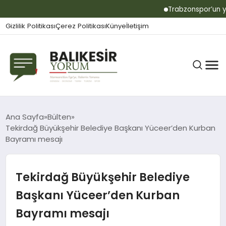
Trabzonspor’un yeni
Gizlilik Politikası
Çerez Politikası
Künye
İletişim
BALIKESIR
Ana Sayfa
Bülten
Tekirdağ Büyükşehir Belediye Başkanı Yüceer’den Kurban
Bayramı mesajı
GÜNDEM
Tekirdağ Büyükşehir Belediye
BÜLTEN
Başkanı Yüceer’den Kurban
Bayramı mesajı