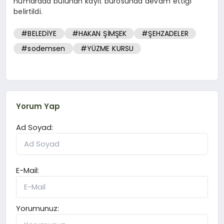
numarada bulunan kayıt bürosunda devam ettiği
belirtildi.
#BELEDİYE
#HAKAN ŞİMŞEK
#ŞEHZADELER
#sodemsen
#YÜZME KURSU
Yorum Yap
Ad Soyad:
E-Mail:
Yorumunuz: