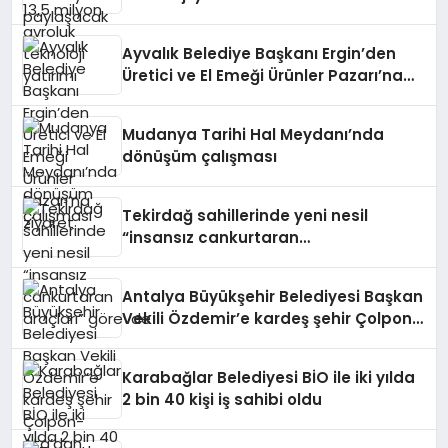
Ayvalık Belediye Başkanı Ergin’den
Üretici ve El Emeği Ürünler Pazarı’na
ziyaret
Mudanya Tarihi Hal Meydanı’nda
dönüşüm çalışması
Tekirdağ sahillerinde yeni nesil
“insansız cankurtaran
araçları” görevde
Antalya Büyükşehir Belediyesi Başkan
Vekili Özdemir’e kardeş şehir Çolpon-
Ata’dan davet
Karabağlar Belediyesi BİO ile iki yılda
2 bin 40 kişi iş sahibi oldu