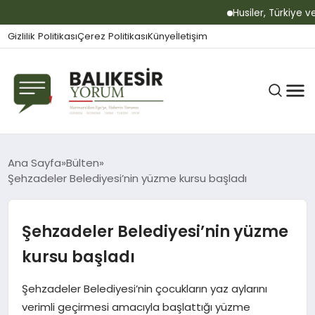
Husiler, Türkiye ve 
Gizlilik Politikası
Çerez Politikası
Künye
İletişim
BALIKESIR
Ana Sayfa
Bülten
Şehzadeler Belediyesi’nin yüzme kursu başladı
GÜNDEM
Şehzadeler Belediyesi’nin yüzme
kursu başladı
BÜLTEN
Şehzadeler Belediyesi’nin çocukların yaz aylarını
verimli geçirmesi amacıyla başlattığı yüzme