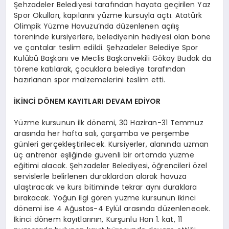
Şehzadeler Belediyesi tarafından hayata geçirilen Yaz
Spor Okulları, kapılarını yüzme kursuyla açtı. Atatürk
Olimpik Yüzme Havuzu’nda düzenlenen açılış
töreninde kursiyerlere, belediyenin hediyesi olan bone
ve çantalar teslim edildi. Şehzadeler Belediye Spor
Kulübü Başkanı ve Meclis Başkanvekili Gökay Budak da
törene katılarak, çocuklara belediye tarafından
hazırlanan spor malzemelerini teslim etti.
İKİNCİ DÖNEM KAYITLARI DEVAM EDİYOR
Yüzme kursunun ilk dönemi, 30 Haziran-31 Temmuz
arasında her hafta salı, çarşamba ve perşembe
günleri gerçekleştirilecek. Kursiyerler, alanında uzman
üç antrenör eşliğinde güvenli bir ortamda yüzme
eğitimi alacak. Şehzadeler Belediyesi, öğrencileri özel
servislerle belirlenen duraklardan alarak havuza
ulaştıracak ve kurs bitiminde tekrar aynı duraklara
bırakacak. Yoğun ilgi gören yüzme kursunun ikinci
dönemi ise 4 Ağustos-4 Eylül arasında düzenlenecek.
İkinci dönem kayıtlarının, Kurşunlu Han 1. kat, 11