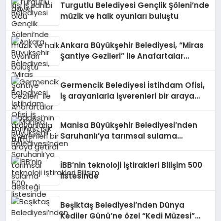
Turgutlu Belediyesi Gençlik Şöleni’nde
müzik ve halk oyunları buluştu
Ankara Büyükşehir Belediyesi, “Miras
Şantiye Gezileri” ile Anafartalar
Caddesi’nin tarihine ışık tuttu
Germencik Belediyesi İstihdam Ofisi,
iş arayanlarla işverenleri bir araya
getirdi
Manisa Büyükşehir Belediyesi’nden
Saruhanlı’ya tarımsal sulama
desteği
İBB’nin teknoloji iştirakleri Bilişim 500
listesinde
Beşiktaş Belediyesi’nden Dünya
Kediler Günü’ne özel “Kedi Müzesi”