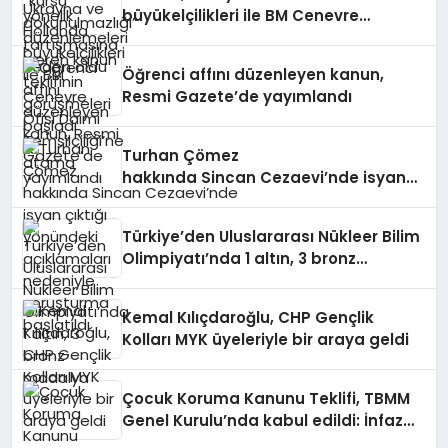
büyükelçilikleri ile BM Cenevre
Ofisi Daimi Temsilciliği’ne atama
Öğrenci affını düzenleyen kanun,
Resmi Gazete’de yayımlandı
Turhan Çömez
hakkında Sincan Cezaevi’nde isyan
çıktığı yönündeki açıklamaları
nedeniyle soruşturma başlatıldı
Türkiye’den Uluslararası Nükleer Bilim
Olimpiyatı’nda 1 altın, 3 bronz
madalya
Kemal Kılıçdaroğlu, CHP Gençlik
Kolları MYK üyeleriyle bir araya geldi
Çocuk Koruma Kanunu Teklifi, TBMM
Genel Kurulu’nda kabul edildi: İnfaz
ve ceza düzenlemeleri değişti