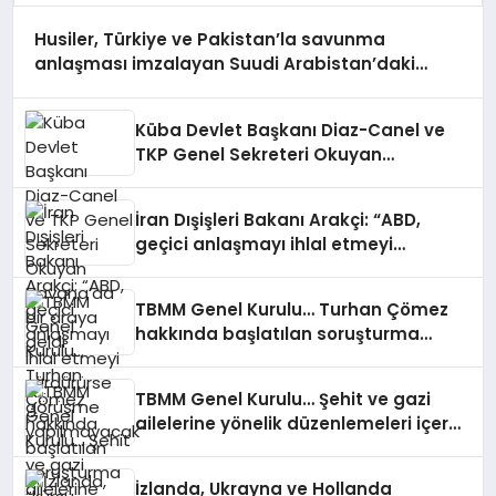
Husiler, Türkiye ve Pakistan’la savunma
anlaşması imzalayan Suudi Arabistan’daki
Aramco rafinerisini hedef aldı
Küba Devlet Başkanı Diaz-Canel ve
TKP Genel Sekreteri Okuyan
Havana’da bir araya geldi
İran Dışişleri Bakanı Arakçi: “ABD,
geçici anlaşmayı ihlal etmeyi
sürdürürse görüşme yapılmayacak”
TBMM Genel Kurulu… Turhan Çömez
hakkında başlatılan soruşturma
“kürsü dokunulmazlığı” tartışmasına
neden oldu
TBMM Genel Kurulu… Şehit ve gazi
ailelerine yönelik düzenlemeleri içeren
kanun teklifinin görüşmeleri başladı
İzlanda, Ukrayna ve Hollanda