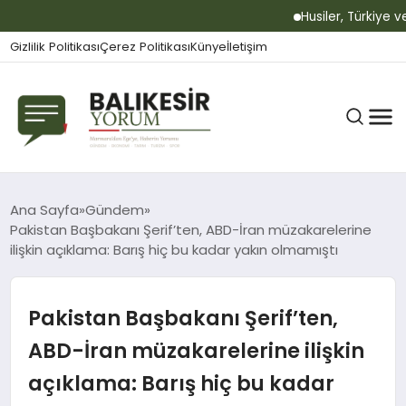
Husiler, Türkiye ve
Gizlilik Politikası
Çerez Politikası
Künye
İletişim
BALIKESIR
Ana Sayfa
Gündem
Pakistan Başbakanı Şerif’ten, ABD-İran müzakarelerine
ilişkin açıklama: Barış hiç bu kadar yakın olmamıştı
GÜNDEM
Pakistan Başbakanı Şerif’ten,
BÜLTEN
ABD-İran müzakarelerine ilişkin
açıklama: Barış hiç bu kadar