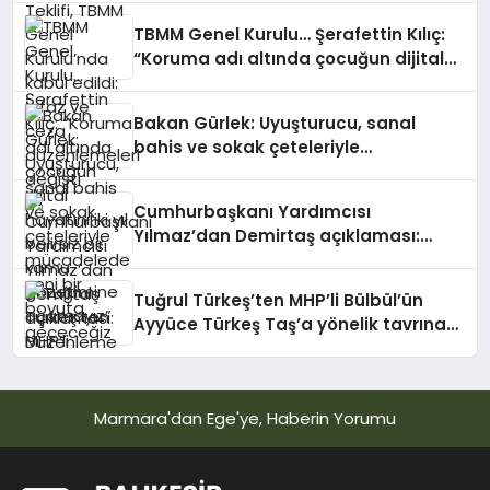
TBMM Genel Kurulu… Şerafettin Kılıç:
“Koruma adı altında çocuğun dijital
hayatını iki yıl belirsiz bir kamu
gözetimine açamayız”
Bakan Gürlek: Uyuşturucu, sanal
bahis ve sokak çeteleriyle
mücadelede yeni bir boyuta
geçeceğiz
Cumhurbaşkanı Yardımcısı
Yılmaz’dan Demirtaş açıklaması:
Düzenleme kişiye özel olmaz, kararı
yargı verir
Tuğrul Türkeş’ten MHP’li Bülbül’ün
Ayyüce Türkeş Taş’a yönelik tavrına
tepki: Dehşet verici buluyorum
Marmara'dan Ege'ye, Haberin Yorumu