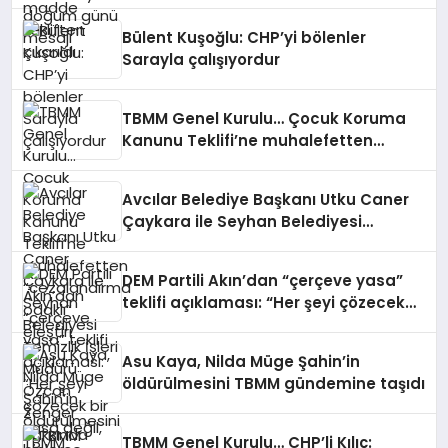
Bülent Kuşoğlu: CHP’yi bölenler
Sarayla çalışıyordur
TBMM Genel Kurulu… Çocuk Koruma
Kanunu Teklifi’ne muhalefetten
“cezalandırma odaklı” eleştiri
Avcılar Belediye Başkanı Utku Caner
Çaykara ile Seyhan Belediyesi
Temizlik İşleri Müdürü Özcan Zenger
hakkında tahliye kararı verildi
DEM Partili Akın’dan “çerçeve yasa”
teklifi açıklaması: “Her şeyi çözecek
bir yasa değil, binlerce adımın ilk
adımı olarak değerlendirilmeli”
Asu Kaya, Nilda Müge Şahin’in
öldürülmesini TBMM gündemine taşıdı
TBMM Genel Kurulu… CHP’li Kılıç: