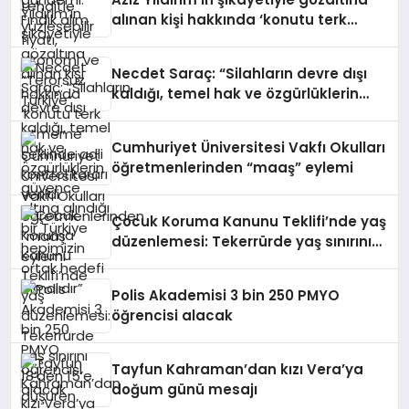
alınan kişi hakkında ‘konutu terk
etmeme’ şeklinde adli kontrol kararı
verildi
Necdet Saraç: “Silahların devre dışı
kaldığı, temel hak ve özgürlüklerin
güvence altına alındığı bir Türkiye
hepimizin ortak hedefi olmalıdır”
Cumhuriyet Üniversitesi Vakfı Okulları
öğretmenlerinden “maaş” eylemi
Çocuk Koruma Kanunu Teklifi’nde yaş
düzenlemesi: Tekerrürde yaş sınırını
18’den 15’e düşüren madde tekliften
çıkarıldı
Polis Akademisi 3 bin 250 PMYO
öğrencisi alacak
Tayfun Kahraman’dan kızı Vera’ya
doğum günü mesajı