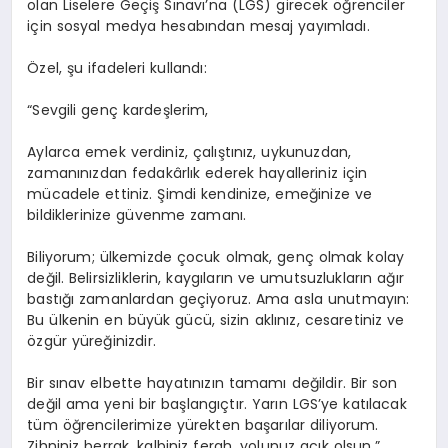
olan Liselere Geçiş Sınavı’na (LGS) girecek öğrenciler
için sosyal medya hesabından mesaj yayımladı.
Özel, şu ifadeleri kullandı:
“Sevgili genç kardeşlerim,
Aylarca emek verdiniz, çalıştınız, uykunuzdan,
zamanınızdan fedakârlık ederek hayalleriniz için
mücadele ettiniz. Şimdi kendinize, emeğinize ve
bildiklerinize güvenme zamanı.
Biliyorum; ülkemizde çocuk olmak, genç olmak kolay
değil. Belirsizliklerin, kaygıların ve umutsuzlukların ağır
bastığı zamanlardan geçiyoruz. Ama asla unutmayın:
Bu ülkenin en büyük gücü, sizin aklınız, cesaretiniz ve
özgür yüreğinizdir.
Bir sınav elbette hayatınızın tamamı değildir. Bir son
değil ama yeni bir başlangıçtır. Yarın LGS’ye katılacak
tüm öğrencilerimize yürekten başarılar diliyorum.
Zihniniz berrak, kalbiniz ferah, yolunuz açık olsun.”