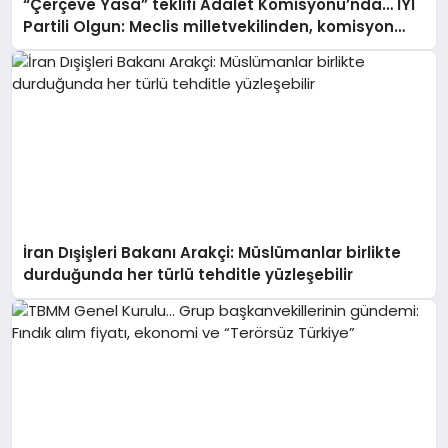
“Çerçeve Yasa” teklifi Adalet Komisyonu’nda… İYİ
Partili Olgun: Meclis milletvekilinden, komisyon
kamuoyundan kaçıramaz
İran Dışişleri Bakanı Arakçi: Müslümanlar birlikte
durduğunda her türlü tehditle yüzleşebilir