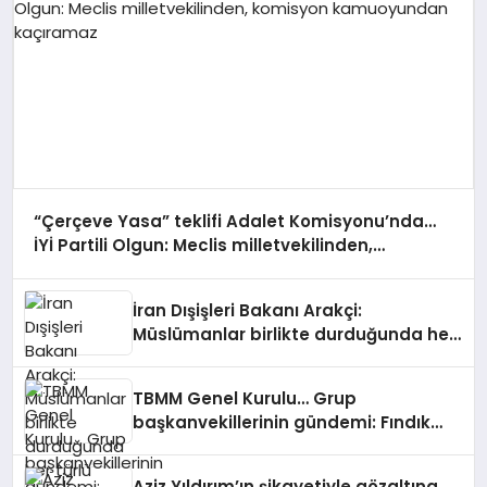
“Çerçeve Yasa” teklifi Adalet Komisyonu’nda…
İYİ Partili Olgun: Meclis milletvekilinden,
komisyon kamuoyundan kaçıramaz
İran Dışişleri Bakanı Arakçi:
Müslümanlar birlikte durduğunda her
türlü tehditle yüzleşebilir
TBMM Genel Kurulu… Grup
başkanvekillerinin gündemi: Fındık
alım fiyatı, ekonomi ve “Terörsüz
Türkiye”
Aziz Yıldırım’ın şikayetiyle gözaltına