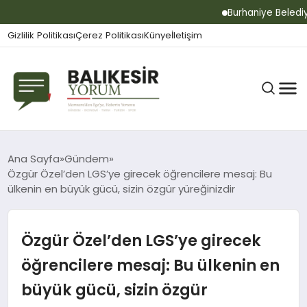
Burhaniye Belediyesi
Gizlilik Politikası
Çerez Politikası
Künye
İletişim
BALIKESIR
Ana Sayfa
Gündem
Özgür Özel’den LGS’ye girecek öğrencilere mesaj: Bu
ülkenin en büyük gücü, sizin özgür yüreğinizdir
GÜNDEM
Özgür Özel’den LGS’ye girecek
BÜLTEN
öğrencilere mesaj: Bu ülkenin en
büyük gücü, sizin özgür