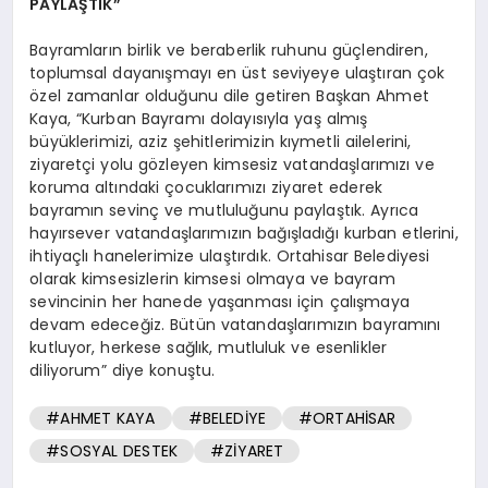
PAYLAŞTIK”
Bayramların birlik ve beraberlik ruhunu güçlendiren,
toplumsal dayanışmayı en üst seviyeye ulaştıran çok
özel zamanlar olduğunu dile getiren Başkan Ahmet
Kaya, “Kurban Bayramı dolayısıyla yaş almış
büyüklerimizi, aziz şehitlerimizin kıymetli ailelerini,
ziyaretçi yolu gözleyen kimsesiz vatandaşlarımızı ve
koruma altındaki çocuklarımızı ziyaret ederek
bayramın sevinç ve mutluluğunu paylaştık. Ayrıca
hayırsever vatandaşlarımızın bağışladığı kurban etlerini,
ihtiyaçlı hanelerimize ulaştırdık. Ortahisar Belediyesi
olarak kimsesizlerin kimsesi olmaya ve bayram
sevincinin her hanede yaşanması için çalışmaya
devam edeceğiz. Bütün vatandaşlarımızın bayramını
kutluyor, herkese sağlık, mutluluk ve esenlikler
diliyorum” diye konuştu.
#AHMET KAYA
#BELEDİYE
#ORTAHİSAR
#SOSYAL DESTEK
#ZİYARET