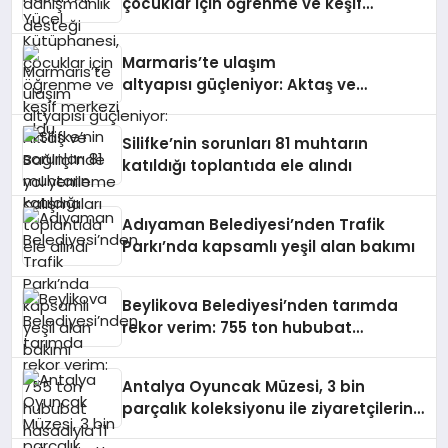
çocuklar için öğrenme ve keşif
merkezi oldu
Marmaris’te ulaşım
altyapısı güçleniyor: Aktaş ve
Bağlıiçi’nde yol yenileme çalışmaları
Silifke’nin sorunları 81 muhtarın
katıldığı toplantıda ele alındı
Adıyaman Belediyesi’nden Trafik
Parkı’nda kapsamlı yeşil alan bakımı
Beylikova Belediyesi’nden tarımda
rekor verim: 755 ton hububat
hasadıyla 11 milyon liralık ek gelir
sağlandı
Antalya Oyuncak Müzesi, 3 bin
parçalık koleksiyonu ile ziyaretçilerini
ağırlıyor