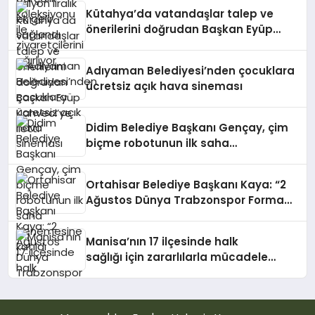
Kütahya’da vatandaşlar talep ve
önerilerini doğrudan Başkan Eyüp
Kahveci’ye iletti
Adıyaman Belediyesi’nden çocuklara
ücretsiz açık hava sineması
Didim Belediye Başkanı Gençay, çim
biçme robotunun ilk saha
denemesine katıldı
Ortahisar Belediye Başkanı Kaya: “2
Ağustos Dünya Trabzonspor Forma
Günü olsun”
Manisa’nın 17 ilçesinde halk
sağlığı için zararlılarla mücadele
sürüyor