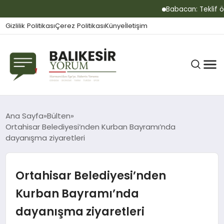
Babacan: Teklif önem
Gizlilik Politikası
Çerez Politikası
Künye
İletişim
BALIKESIR
Ana Sayfa
Bülten
Ortahisar Belediyesi’nden Kurban Bayramı’nda
dayanışma ziyaretleri
GÜNDEM
Ortahisar Belediyesi’nden
BÜLTEN
Kurban Bayramı’nda
dayanışma ziyaretleri