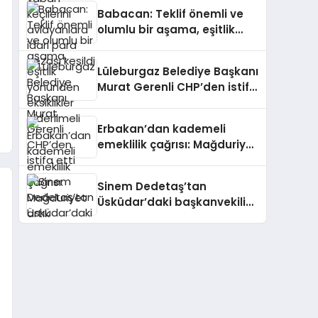
cezası kesildi
Babacan: Teklif önemli ve
olumlu bir aşama, eşitlik
yönünden eksiklikler
giderilmeli
Lüleburgaz Belediye Başkanı
Murat Gerenli CHP’den istifa
etti
Erbakan’dan kademeli
emeklilik çağrısı: Mağduriyet
artık giderilmeli
Sinem Dedetaş’tan
Üsküdar’daki başkanvekili
seçimine ilişkin mesaj