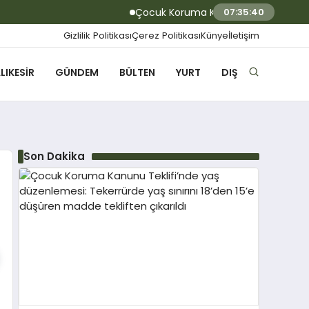
Çocuk Koruma Kanunu Teklifi’nde yaş düz
07:35:40
Gizlilik Politikası
Çerez Politikası
Künye
İletişim
LIKESIR
GÜNDEM
BÜLTEN
YURT
DIŞ
Son Dakika