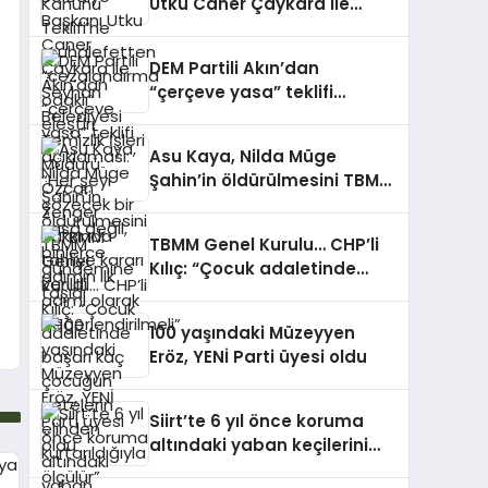
Utku Caner Çaykara ile
Seyhan Belediyesi Temizlik
İşleri Müdürü Özcan Zenger
DEM Partili Akın’dan
hakkında tahliye kararı
“çerçeve yasa” teklifi
verildi
açıklaması: “Her şeyi
çözecek bir yasa değil,
Asu Kaya, Nilda Müge
binlerce adımın ilk adımı
Şahin’in öldürülmesini TBMM
olarak değerlendirilmeli”
gündemine taşıdı
TBMM Genel Kurulu… CHP’li
Kılıç: “Çocuk adaletinde
başarı kaç çocuğun
çetelerin elinden
100 yaşındaki Müzeyyen
kurtarıldığıyla ölçülür”
Eröz, YENİ Parti üyesi oldu
Siirt’te 6 yıl önce koruma
altındaki yaban keçilerini
avlayanlara idari para