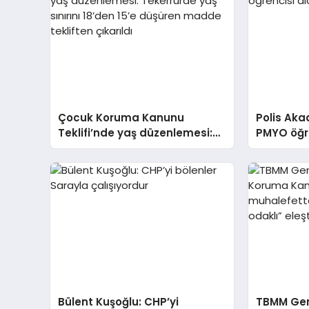
Çocuk Koruma Kanunu
Polis Aka
Teklifi’nde yaş düzenlemesi:
PMYO öğr
Tekerrürde yaş sınırını 18’den
15’e düşüren madde tekliften
çıkarıldı
Bülent Kuşoğlu: CHP’yi
TBMM Gen