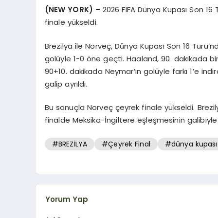
(NEW YORK) –
2026 FIFA Dünya Kupası Son 16 T
finale yükseldi.
Brezilya ile Norveç, Dünya Kupası Son 16 Turu’nd
golüyle 1-0 öne geçti. Haaland, 90. dakikada bir
90+10. dakikada Neymar’ın golüyle farkı 1’e in
galip ayrıldı.
Bu sonuçla Norveç çeyrek finale yükseldi. Brezi
finalde Meksika-İngiltere eşleşmesinin galibiyle
#BREZİLYA
#Çeyrek Final
#dünya kupası
Yorum Yap