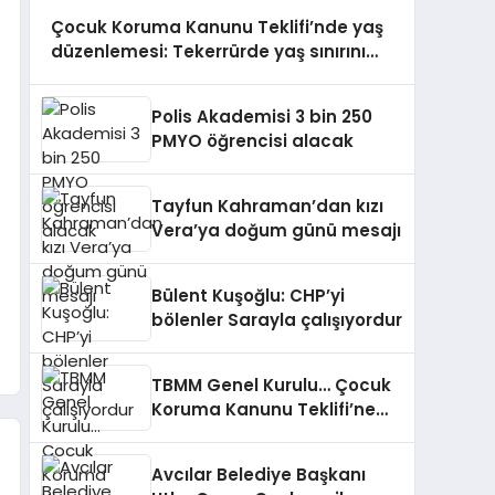
Çocuk Koruma Kanunu Teklifi’nde yaş
düzenlemesi: Tekerrürde yaş sınırını
18’den 15’e düşüren madde tekliften
çıkarıldı
Polis Akademisi 3 bin 250
PMYO öğrencisi alacak
Tayfun Kahraman’dan kızı
Vera’ya doğum günü mesajı
Bülent Kuşoğlu: CHP’yi
bölenler Sarayla çalışıyordur
TBMM Genel Kurulu… Çocuk
Koruma Kanunu Teklifi’ne
muhalefetten
“cezalandırma odaklı”
Avcılar Belediye Başkanı
eleştiri