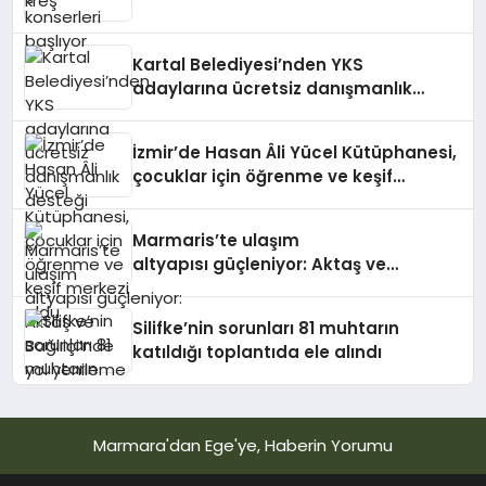
Kartal Belediyesi’nden YKS
adaylarına ücretsiz danışmanlık
desteği
İzmir’de Hasan Âli Yücel Kütüphanesi,
çocuklar için öğrenme ve keşif
merkezi oldu
Marmaris’te ulaşım
altyapısı güçleniyor: Aktaş ve
Bağlıiçi’nde yol yenileme çalışmaları
Silifke’nin sorunları 81 muhtarın
katıldığı toplantıda ele alındı
Marmara'dan Ege'ye, Haberin Yorumu