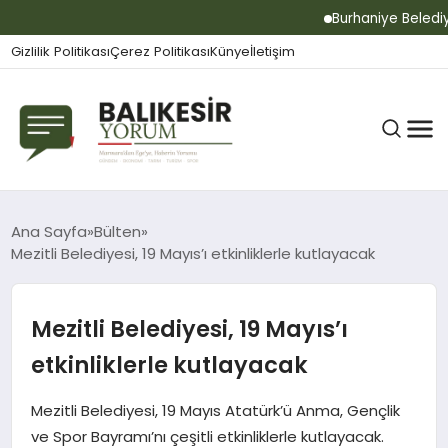
Burhaniye Belediyes
Gizlilik Politikası
Çerez Politikası
Künye
İletişim
BALIKESIR
Ana Sayfa
Bülten
Mezitli Belediyesi, 19 Mayıs’ı etkinliklerle kutlayacak
GÜNDEM
Mezitli Belediyesi, 19 Mayıs’ı
etkinliklerle kutlayacak
BÜLTEN
Mezitli Belediyesi, 19 Mayıs Atatürk’ü Anma, Gençlik
ve Spor Bayramı’nı çeşitli etkinliklerle kutlayacak.