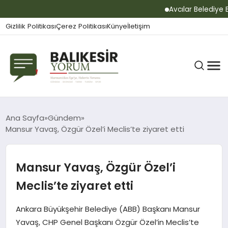
Avcılar Belediye Baş
Gizlilik Politikası
Çerez Politikası
Künye
İletişim
BALIKESIR
Ana Sayfa
Gündem
Mansur Yavaş, Özgür Özel’i Meclis’te ziyaret etti
GÜNDEM
Mansur Yavaş, Özgür Özel’i
Meclis’te ziyaret etti
BÜLTEN
Ankara Büyükşehir Belediye (ABB) Başkanı Mansur
Yavaş, CHP Genel Başkanı Özgür Özel’in Meclis’te