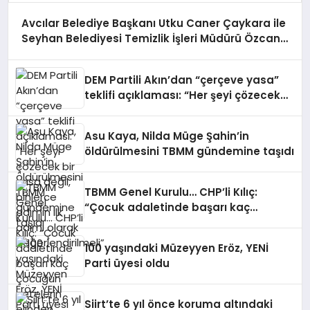
Avcılar Belediye Başkanı Utku Caner Çaykara ile
Seyhan Belediyesi Temizlik İşleri Müdürü Özcan
Zenger hakkında tahliye kararı verildi
DEM Partili Akın’dan “çerçeve yasa”
teklifi açıklaması: “Her şeyi çözecek
bir yasa değil, binlerce adımın ilk
adımı olarak değerlendirilmeli”
Asu Kaya, Nilda Müge Şahin’in
öldürülmesini TBMM gündemine taşıdı
TBMM Genel Kurulu… CHP’li Kılıç:
“Çocuk adaletinde başarı kaç
çocuğun çetelerin elinden
kurtarıldığıyla ölçülür”
100 yaşındaki Müzeyyen Eröz, YENİ
Parti üyesi oldu
Siirt’te 6 yıl önce koruma altındaki