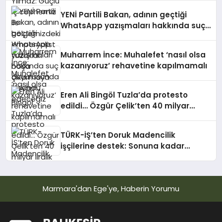
çıkarmaya devam edeceğiz
YENİ Partili Bakan, adının geçtiği
WhatsApp yazışmaları hakkında suç
duyurusunda bulundu
Muharrem İnce: Muhalefet ‘nasıl olsa
kazanıyoruz’ rehavetine kapılmamalı
Eren Ali Bingöl Tuzla’da protesto
edildi… Özgür Çelik’ten 40 milyar
liralık rant iddiası
TÜRK-İŞ’ten Doruk Madencilik
işçilerine destek: Sonuna kadar
yanınızdayız
Marmara'dan Ege'ye, Haberin Yorumu