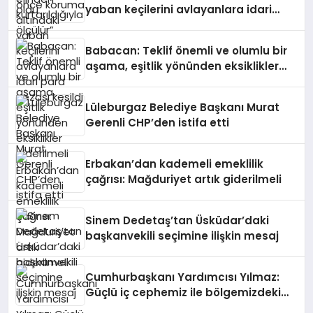
yaban keçilerini avlayanlara idari
para cezası kesildi
Babacan: Teklif önemli ve olumlu bir
aşama, eşitlik yönünden eksiklikler
giderilmeli
Lüleburgaz Belediye Başkanı Murat
Gerenli CHP’den istifa etti
Erbakan’dan kademeli emeklilik
çağrısı: Mağduriyet artık giderilmeli
Sinem Dedetaş’tan Üsküdar’daki
başkanvekili seçimine ilişkin mesaj
Cumhurbaşkanı Yardımcısı Yılmaz:
Güçlü iç cephemiz ile bölgemizdeki
emperyalist tuzakları boşa