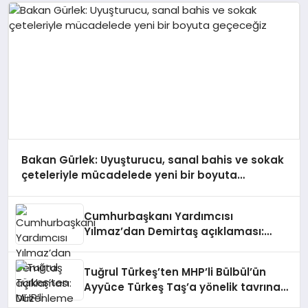
Bakan Gürlek: Uyuşturucu, sanal bahis ve sokak
çeteleriyle mücadelede yeni bir boyuta
geçeceğiz
Cumhurbaşkanı Yardımcısı
Yılmaz’dan Demirtaş açıklaması:
Düzenleme kişiye özel olmaz, kararı
yargı verir
Tuğrul Türkeş’ten MHP’li Bülbül’ün
Ayyüce Türkeş Taş’a yönelik tavrına
tepki: Dehşet verici buluyorum