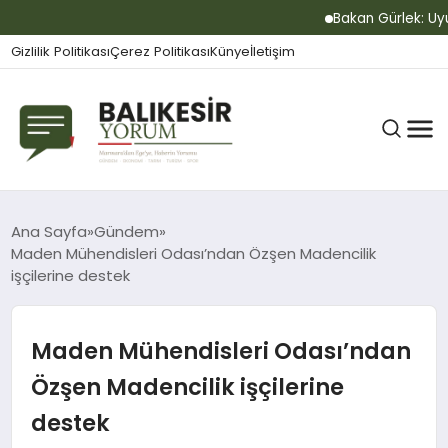
Bakan Gürlek: Uyuşt
Gizlilik Politikası
Çerez Politikası
Künye
İletişim
BALIKESIR
Ana Sayfa
Gündem
Maden Mühendisleri Odası’ndan Özşen Madencilik
işçilerine destek
GÜNDEM
Maden Mühendisleri Odası’ndan
BÜLTEN
Özşen Madencilik işçilerine
destek