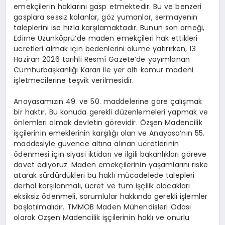
emekçilerin haklarını gasp etmektedir. Bu ve benzeri
gasplara sessiz kalanlar, göz yumanlar, sermayenin
taleplerini ise hızla karşılamaktadır. Bunun son örneği,
Edirne Uzunköprü’de maden emekçileri hak ettikleri
ücretleri almak için bedenlerini ölüme yatırırken, 13
Haziran 2026 tarihli Resmî Gazete’de yayımlanan
Cumhurbaşkanlığı Kararı ile yer altı kömür madeni
işletmecilerine teşvik verilmesidir.
Anayasamızın 49. ve 50. maddelerine göre çalışmak
bir haktır. Bu konuda gerekli düzenlemeleri yapmak ve
önlemleri almak devletin görevidir. Özşen Madencilik
işçilerinin emeklerinin karşılığı olan ve Anayasa’nın 55.
maddesiyle güvence altına alınan ücretlerinin
ödenmesi için siyasi iktidarı ve ilgili bakanlıkları göreve
davet ediyoruz. Maden emekçilerinin yaşamlarını riske
atarak sürdürdükleri bu haklı mücadelede talepleri
derhal karşılanmalı, ücret ve tüm işçilik alacakları
eksiksiz ödenmeli, sorumlular hakkında gerekli işlemler
başlatılmalıdır. TMMOB Maden Mühendisleri Odası
olarak Özşen Madencilik işçilerinin haklı ve onurlu