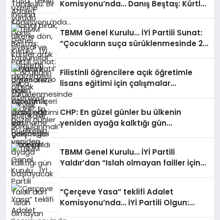
Komisyonu’nda… Danış Beştaş: Kürtler
kapıdan içeri girdiğinde başına ne
artık siyasetin malzemesi olmak
geleceğini bilmelidir
istemiyor
TBMM Genel Kurulu… İYİ Partili Sunat:
“Çocukların suça sürüklenmesinde 25
yıllık politikalar sorgulanmalı”
Filistinli öğrencilere açık öğretimle
lisans eğitimi için çalışmalar
hızlandırıldı
CHP: En güzel günler bu ülkenin
yeniden ayağa kalktığı gün
başlayacak
TBMM Genel Kurulu… İYİ Partili
Yaldır’dan “Islah olmayan failler için
Suriye’de cezaevi inşa edelim” önerisi
“Çerçeve Yasa” teklifi Adalet
Komisyonu’nda… İYİ Partili Olgun:
Meclis milletvekilinden, komisyon