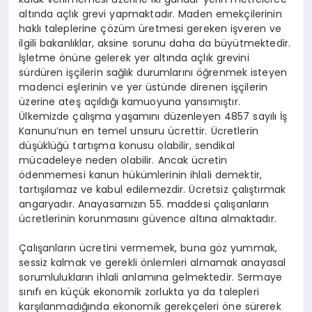
altında açlık grevi yapmaktadır. Maden emekçilerinin
haklı taleplerine çözüm üretmesi gereken işveren ve
ilgili bakanlıklar, aksine sorunu daha da büyütmektedir.
İşletme önüne gelerek yer altında açlık grevini
sürdüren işçilerin sağlık durumlarını öğrenmek isteyen
madenci eşlerinin ve yer üstünde direnen işçilerin
üzerine ateş açıldığı kamuoyuna yansımıştır.
Ülkemizde çalışma yaşamını düzenleyen 4857 sayılı İş
Kanunu’nun en temel unsuru ücrettir. Ücretlerin
düşüklüğü tartışma konusu olabilir, sendikal
mücadeleye neden olabilir. Ancak ücretin
ödenmemesi kanun hükümlerinin ihlali demektir,
tartışılamaz ve kabul edilemezdir. Ücretsiz çalıştırmak
angaryadır. Anayasamızın 55. maddesi çalışanların
ücretlerinin korunmasını güvence altına almaktadır.
Çalışanların ücretini vermemek, buna göz yummak,
sessiz kalmak ve gerekli önlemleri almamak anayasal
sorumlulukların ihlali anlamına gelmektedir. Sermaye
sınıfı en küçük ekonomik zorlukta ya da talepleri
karşılanmadığında ekonomik gerekçeleri öne sürerek