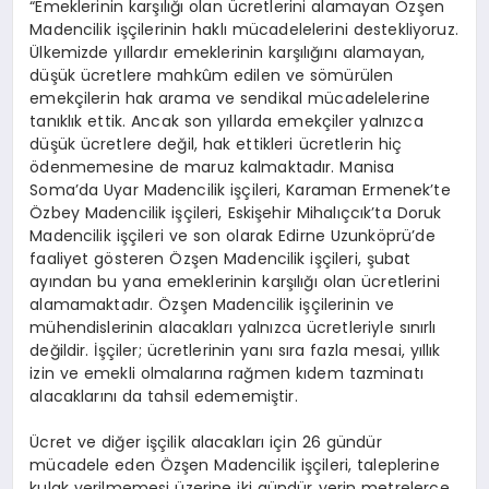
“Emeklerinin karşılığı olan ücretlerini alamayan Özşen
Madencilik işçilerinin haklı mücadelelerini destekliyoruz.
Ülkemizde yıllardır emeklerinin karşılığını alamayan,
düşük ücretlere mahkûm edilen ve sömürülen
emekçilerin hak arama ve sendikal mücadelelerine
tanıklık ettik. Ancak son yıllarda emekçiler yalnızca
düşük ücretlere değil, hak ettikleri ücretlerin hiç
ödenmemesine de maruz kalmaktadır. Manisa
Soma’da Uyar Madencilik işçileri, Karaman Ermenek’te
Özbey Madencilik işçileri, Eskişehir Mihalıçcık’ta Doruk
Madencilik işçileri ve son olarak Edirne Uzunköprü’de
faaliyet gösteren Özşen Madencilik işçileri, şubat
ayından bu yana emeklerinin karşılığı olan ücretlerini
alamamaktadır. Özşen Madencilik işçilerinin ve
mühendislerinin alacakları yalnızca ücretleriyle sınırlı
değildir. İşçiler; ücretlerinin yanı sıra fazla mesai, yıllık
izin ve emekli olmalarına rağmen kıdem tazminatı
alacaklarını da tahsil edememiştir.
Ücret ve diğer işçilik alacakları için 26 gündür
mücadele eden Özşen Madencilik işçileri, taleplerine
kulak verilmemesi üzerine iki gündür yerin metrelerce