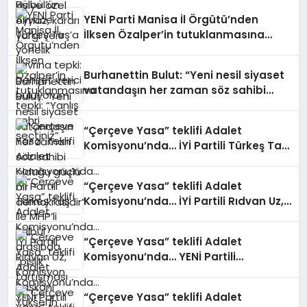
YENİ Parti Manisa İl Örgütü’nden
İlksen Özalper’in tutuklanmasına
tepki: “Yanlış şehri seçtiniz”
Burhanettin Bulut: “Yeni nesil siyaset
vatandaşın her zaman söz sahibi
olduğu güçlü bir demokrasidir”
“Çerçeve Yasa” teklifi Adalet
Komisyonu’nda… İYİ Partili Türkeş Taş
ile MHP’li Bülbül arasında “pislik”
tartışması
“Çerçeve Yasa” teklifi Adalet
Komisyonu’nda… İYİ Partili Rıdvan Uz,
Komisyon Başkanı Yüksel’in üzerine
yürüdü
“Çerçeve Yasa” teklifi Adalet
Komisyonu’nda… YENİ Partili
Tanrıkulu: Bir insana ‘Silahını bırak,
ülkene dön, siyasal ve toplumsal
“Çerçeve Yasa” teklifi Adalet
hayata katıl’ diyorsanız, o insan