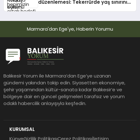
düzenlemesi: Tekerrürde yaş sınırını
18’den 15’e düşüren madde tekliften
çıkarıldı
Marmara'dan Ege'ye, Haberin Yorumu
Balıkesir Yorum ile Marmara’dan Ege’ye uzanan
gündemi yakından takip edin. Siyasetten ekonomiye,
şehir yaşamından kültür-sanata kadar Balıkesir’e ve
bölgeye dair en güncel gelişmeleri tarafsız ve yorum
odaklı habercilik anlayışıyla keşfedin.
KURUMSAL
Künye
Gizlilik Politikası
Çerez Politikası
İletişim