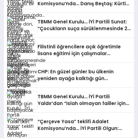
Komisyonu’nda… Danış Beştaş: Kürtler
kapıdan içeri girdiğinde başına ne
artık siyasetin malzemesi olmak
geleceğini bilmelidir
istemiyor
TBMM Genel Kurulu… İYİ Partili Sunat:
“Çocukların suça sürüklenmesinde 25
yıllık politikalar sorgulanmalı”
Filistinli öğrencilere açık öğretimle
lisans eğitimi için çalışmalar
hızlandırıldı
CHP: En güzel günler bu ülkenin
yeniden ayağa kalktığı gün
başlayacak
TBMM Genel Kurulu… İYİ Partili
Yaldır’dan “Islah olmayan failler için
Suriye’de cezaevi inşa edelim” önerisi
“Çerçeve Yasa” teklifi Adalet
Komisyonu’nda… İYİ Partili Olgun:
Meclis milletvekilinden, komisyon