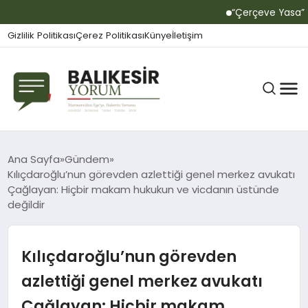
“Çerçeve Yasa” teklif
Gizlilik Politikası
Çerez Politikası
Künye
İletişim
BALIKESIR
Ana Sayfa
Gündem
Kılıçdaroğlu’nun görevden azlettiği genel merkez avukatı
Çağlayan: Hiçbir makam hukukun ve vicdanın üstünde
değildir
GÜNDEM
Kılıçdaroğlu’nun görevden
BÜLTEN
azlettiği genel merkez avukatı
Çağlayan: Hiçbir makam