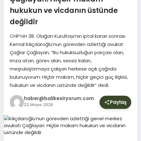
YURT
hukukun ve vicdanın üstünde
değildir
DIŞ
CHP’nin 38. Olağan Kurultayı’nın iptal kararı sonrası
Kemal Kılıçdaroğlu’nun görevden azlettiği avukat
Çağlar Çağlayan, “Bu hukuksuzluğun parçası olan,
imza atan, görev alan, sessiz kalan,
meşrulaştırmaya çalışan herkese açık çağrıda
bulunuyorum: Hiçbir makam, hiçbir geçici güç ilişkisi,
hukukun ve vicdanın üstünde değildir” dedi.
haber@balikesiryorum.com
Paylaş
22 Mayıs 2026