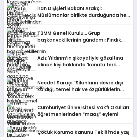
kamuoyundan kaçıramaz
İran Dışişleri Bakanı Arakçi:
Müslümanlar birlikte durduğunda her
türlü tehditle yüzleşebilir
TBMM Genel Kurulu… Grup
başkanvekillerinin gündemi: Fındık
alım fiyatı, ekonomi ve “Terörsüz
Türkiye”
Aziz Yıldırım’ın şikayetiyle gözaltına
alınan kişi hakkında ‘konutu terk
etmeme’ şeklinde adli kontrol kararı
verildi
Necdet Saraç: “Silahların devre dışı
kaldığı, temel hak ve özgürlüklerin
güvence altına alındığı bir Türkiye
hepimizin ortak hedefi olmalıdır”
Cumhuriyet Üniversitesi Vakfı Okulları
öğretmenlerinden “maaş” eylemi
Çocuk Koruma Kanunu Teklifi’nde yaş