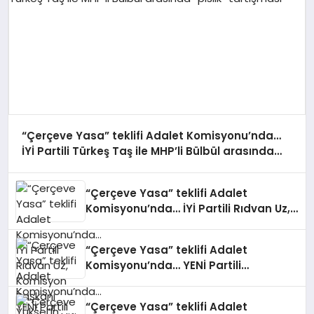
“Çerçeve Yasa” teklifi Adalet Komisyonu’nda…
İYİ Partili Türkeş Taş ile MHP’li Bülbül arasında
“pislik” tartışması
“Çerçeve Yasa” teklifi Adalet
Komisyonu’nda… İYİ Partili Rıdvan Uz,
Komisyon Başkanı Yüksel’in üzerine
yürüdü
“Çerçeve Yasa” teklifi Adalet
Komisyonu’nda… YENİ Partili
Tanrıkulu: Bir insana ‘Silahını bırak,
ülkene dön, siyasal ve toplumsal
“Çerçeve Yasa” teklifi Adalet
hayata katıl’ diyorsanız, o insan