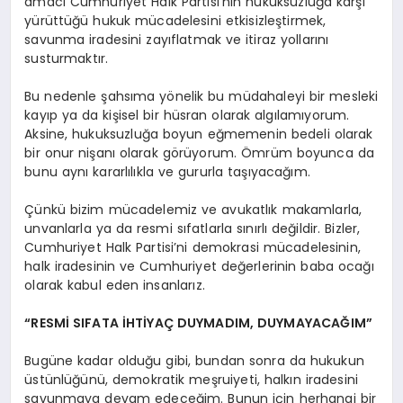
amacı Cumhuriyet Halk Partisi’nin hukuksuzluğa karşı
yürüttüğü hukuk mücadelesini etkisizleştirmek,
savunma iradesini zayıflatmak ve itiraz yollarını
susturmaktır.
Bu nedenle şahsıma yönelik bu müdahaleyi bir mesleki
kayıp ya da kişisel bir hüsran olarak algılamıyorum.
Aksine, hukuksuzluğa boyun eğmemenin bedeli olarak
bir onur nişanı olarak görüyorum. Ömrüm boyunca da
bunu aynı kararlılıkla ve gururla taşıyacağım.
Çünkü bizim mücadelemiz ve avukatlık makamlarla,
unvanlarla ya da resmi sıfatlarla sınırlı değildir. Bizler,
Cumhuriyet Halk Partisi’ni demokrasi mücadelesinin,
halk iradesinin ve Cumhuriyet değerlerinin baba ocağı
olarak kabul eden insanlarız.
“RESMİ SIFATA İHTİYAÇ DUYMADIM, DUYMAYACAĞIM”
Bugüne kadar olduğu gibi, bundan sonra da hukukun
üstünlüğünü, demokratik meşruiyeti, halkın iradesini
savunmaya devam edeceğim. Bunun için herhangi bir