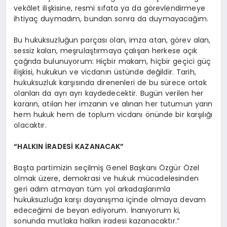
vekâlet ilişkisine, resmi sıfata ya da görevlendirmeye
ihtiyaç duymadım, bundan sonra da duymayacağım.
Bu hukuksuzluğun parçası olan, imza atan, görev alan,
sessiz kalan, meşrulaştırmaya çalışan herkese açık
çağrıda bulunuyorum: Hiçbir makam, hiçbir geçici güç
ilişkisi, hukukun ve vicdanın üstünde değildir. Tarih,
hukuksuzluk karşısında direnenleri de bu sürece ortak
olanları da ayrı ayrı kaydedecektir. Bugün verilen her
kararın, atılan her imzanın ve alınan her tutumun yarın
hem hukuk hem de toplum vicdanı önünde bir karşılığı
olacaktır.
“HALKIN İRADESİ KAZANACAK”
Başta partimizin seçilmiş Genel Başkanı Özgür Özel
olmak üzere, demokrasi ve hukuk mücadelesinden
geri adım atmayan tüm yol arkadaşlarımla
hukuksuzluğa karşı dayanışma içinde olmaya devam
edeceğimi de beyan ediyorum. İnanıyorum ki,
sonunda mutlaka halkın iradesi kazanacaktır.”