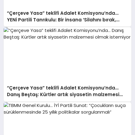
“Çerçeve Yasa” teklifi Adalet Komisyonu’nda…
YENİ Partili Tanrıkulu: Bir insana ‘Silahını bırak,
ülkene dön, siyasal ve toplumsal hayata katıl’
diyorsanız, o insan kapıdan içeri girdiğinde başına
ne geleceğini bilmelidir
“Çerçeve Yasa” teklifi Adalet Komisyonu’nda…
Danış Beştaş: Kürtler artık siyasetin malzemesi
olmak istemiyor