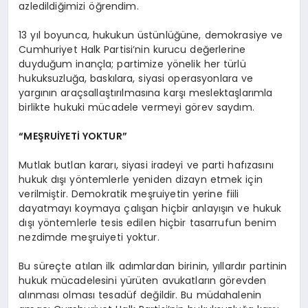
azledildiğimizi öğrendim.
13 yıl boyunca, hukukun üstünlüğüne, demokrasiye ve
Cumhuriyet Halk Partisi’nin kurucu değerlerine
duyduğum inançla; partimize yönelik her türlü
hukuksuzluğa, baskılara, siyasi operasyonlara ve
yargının araçsallaştırılmasına karşı meslektaşlarımla
birlikte hukuki mücadele vermeyi görev saydım.
“MEŞRUİYETİ YOKTUR”
Mutlak butlan kararı, siyasi iradeyi ve parti hafızasını
hukuk dışı yöntemlerle yeniden dizayn etmek için
verilmiştir. Demokratik meşruiyetin yerine fiili
dayatmayı koymaya çalışan hiçbir anlayışın ve hukuk
dışı yöntemlerle tesis edilen hiçbir tasarrufun benim
nezdimde meşruiyeti yoktur.
Bu süreçte atılan ilk adımlardan birinin, yıllardır partinin
hukuk mücadelesini yürüten avukatların görevden
alınması olması tesadüf değildir. Bu müdahalenin