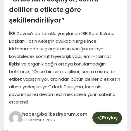
YURT
deliller o etikete göre
şekillendiriliyor”
DIŞ
İBB Davası’nda tutuklu yargılanan İBB Spor Kulübü
Başkanı Fatih Keleş’in avukatı Nergis İnce,
iddianamede suç örgütünün varlığını ortaya
koyabilecek somut hiyerarşik yapı, emir-talimat
ilişkisi ve organik bağın ortaya konulamadığını
belirterek, “Önce bir isim seçiliyor, sonra o isme bir
etiket yapıştırılıyor, ardından bütün deliller o etiketin
altına yerleştiriliyor” dedi. Duruşma, İnce’nin
savunmasına devam edilmek üzere yarın sabaha
ertelendi.
haber@balikesiryorum.com
Paylaş
07 Temmuz 2026