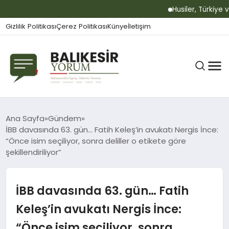
Husiler, Türkiye ve
Gizlilik Politikası
Çerez Politikası
Künye
İletişim
BALIKESIR
Ana Sayfa
Gündem
İBB davasında 63. gün… Fatih Keleş’in avukatı Nergis İnce:
“Önce isim seçiliyor, sonra deliller o etikete göre
şekillendiriliyor”
GÜNDEM
İBB davasında 63. gün… Fatih
BÜLTEN
Keleş’in avukatı Nergis İnce:
“Önce isim seçiliyor, sonra