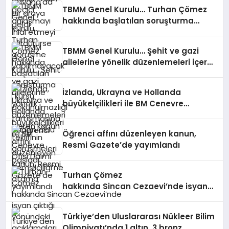
TBMM Genel Kurulu… Turhan Çömez
hakkında başlatılan soruşturma
“kürsü dokunulmazlığı” tartışmasına
neden oldu
TBMM Genel Kurulu… Şehit ve gazi
ailelerine yönelik düzenlemeleri içeren
kanun teklifinin görüşmeleri başladı
İzlanda, Ukrayna ve Hollanda
büyükelçilikleri ile BM Cenevre
Ofisi Daimi Temsilciliği’ne atama
Öğrenci affını düzenleyen kanun,
Resmi Gazete’de yayımlandı
Turhan Çömez
hakkında Sincan Cezaevi’nde isyan
çıktığı yönündeki açıklamaları
nedeniyle soruşturma başlatıldı
Türkiye’den Uluslararası Nükleer Bilim
Olimpiyatı’nda 1 altın, 3 bronz