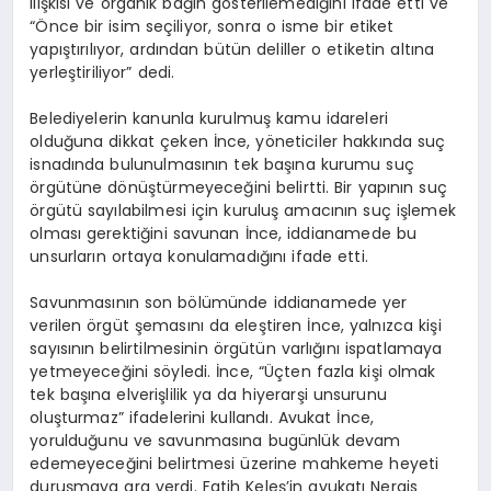
ilişkisi ve organik bağın gösterilemediğini ifade etti ve
“Önce bir isim seçiliyor, sonra o isme bir etiket
yapıştırılıyor, ardından bütün deliller o etiketin altına
yerleştiriliyor” dedi.
Belediyelerin kanunla kurulmuş kamu idareleri
olduğuna dikkat çeken İnce, yöneticiler hakkında suç
isnadında bulunulmasının tek başına kurumu suç
örgütüne dönüştürmeyeceğini belirtti. Bir yapının suç
örgütü sayılabilmesi için kuruluş amacının suç işlemek
olması gerektiğini savunan İnce, iddianamede bu
unsurların ortaya konulamadığını ifade etti.
Savunmasının son bölümünde iddianamede yer
verilen örgüt şemasını da eleştiren İnce, yalnızca kişi
sayısının belirtilmesinin örgütün varlığını ispatlamaya
yetmeyeceğini söyledi. İnce, “Üçten fazla kişi olmak
tek başına elverişlilik ya da hiyerarşi unsurunu
oluşturmaz” ifadelerini kullandı. Avukat İnce,
yorulduğunu ve savunmasına bugünlük devam
edemeyeceğini belirtmesi üzerine mahkeme heyeti
duruşmaya ara verdi. Fatih Keleş’in avukatı Nergis