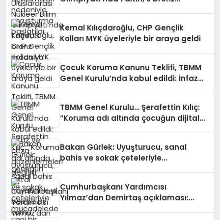
madalya
Kemal Kılıçdaroğlu, CHP Gençlik
Kolları MYK üyeleriyle bir araya geldi
Çocuk Koruma Kanunu Teklifi, TBMM
Genel Kurulu’nda kabul edildi: İnfaz
ve ceza düzenlemeleri değişti
TBMM Genel Kurulu… Şerafettin Kılıç:
“Koruma adı altında çocuğun dijital
hayatını iki yıl belirsiz bir kamu
gözetimine açamayız”
Bakan Gürlek: Uyuşturucu, sanal
bahis ve sokak çeteleriyle
mücadelede yeni bir boyuta
geçeceğiz
Cumhurbaşkanı Yardımcısı
Yılmaz’dan Demirtaş açıklaması:
Düzenleme kişiye özel olmaz, kararı
yargı verir