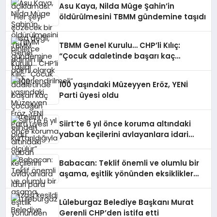
Asu Kaya, Nilda Müge Şahin’in
öldürülmesini TBMM gündemine taşıdı
TBMM Genel Kurulu… CHP’li Kılıç:
“Çocuk adaletinde başarı kaç
çocuğun çetelerin elinden
kurtarıldığıyla ölçülür”
100 yaşındaki Müzeyyen Eröz, YENİ
Parti üyesi oldu
Siirt’te 6 yıl önce koruma altındaki
yaban keçilerini avlayanlara idari
para cezası kesildi
Babacan: Teklif önemli ve olumlu bir
aşama, eşitlik yönünden eksiklikler
giderilmeli
Lüleburgaz Belediye Başkanı Murat
Gerenli CHP’den istifa etti