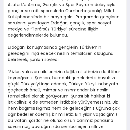
Atatürk’ü Anma, Gençlik ve Spor Bayramı dolayısıyla
gençler ve milli sporcularla Cumhurbaşkanlığı Millet
Kütüphanesi’nde bir araya geldi. Programda gençlerin
sorularını yanıtlayan Erdoğan, gençlik, spor, sosyal
medya ve “Terörsüz Türkiye” sürecine ilişkin
değerlendirmelerde bulundu.
Erdoğan, konuşmasında gençlerin Türkiye’nin
geleceğini inşa edecek neslin temsilcileri olduğunu
belirterek, şunları söyledi:
“Sizler, yalnızca ailelerinizin değil, milletimizin de iftihar
kaynağısınız. Şahsen, buradaki gençlerimizi büyük ve
güçlü Türkiye’yi inşa edecek, Türkiye Yüzyılı’nı hayata
geçirecek öncü, mimar ve mihmandar bir neslin
temsilcileri olarak görüyorum. Şurası bir hakikat ki
istiklalinizi elde etmeden istikbale yürüyemezsiniz. Biz
hem bağımsızlığımız hem de geleceğimiz uğruna çok
ağır bedeller ödemiş bir milletiz. Bin yıldır yaşadığımız
bu vatanı şartlar ne olursa olsun canımız pahasına
savunmuş, bayrağımızda sembolleşen milli ve