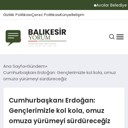
Avcılar Belediye Başk
Gizlilik Politikası
Çerez Politikası
Künye
İletişim
BALIKESIR
Ana Sayfa
Gündem
Cumhurbaşkanı Erdoğan: Gençlerimizle kol kola, omuz
omuza yürümeyi sürdüreceğiz
GÜNDEM
Cumhurbaşkanı Erdoğan:
BÜLTEN
Gençlerimizle kol kola, omuz
omuza yürümeyi sürdüreceğiz