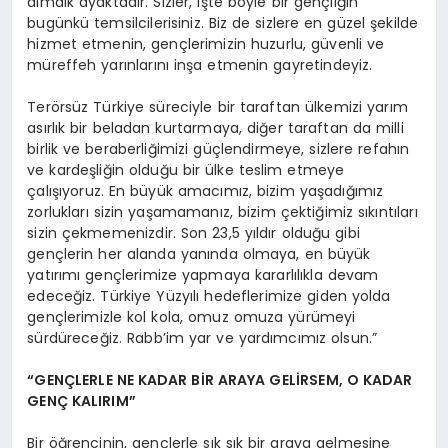
dimdik ayaktadır. Sizler, işte böyle bir gençliğin
bugünkü temsilcilerisiniz. Biz de sizlere en güzel şekilde
hizmet etmenin, gençlerimizin huzurlu, güvenli ve
müreffeh yarınlarını inşa etmenin gayretindeyiz.
Terörsüz Türkiye süreciyle bir taraftan ülkemizi yarım
asırlık bir beladan kurtarmaya, diğer taraftan da milli
birlik ve beraberliğimizi güçlendirmeye, sizlere refahın
ve kardeşliğin olduğu bir ülke teslim etmeye
çalışıyoruz. En büyük amacımız, bizim yaşadığımız
zorlukları sizin yaşamamanız, bizim çektiğimiz sıkıntıları
sizin çekmemenizdir. Son 23,5 yıldır olduğu gibi
gençlerin her alanda yanında olmaya, en büyük
yatırımı gençlerimize yapmaya kararlılıkla devam
edeceğiz. Türkiye Yüzyılı hedeflerimize giden yolda
gençlerimizle kol kola, omuz omuza yürümeyi
sürdüreceğiz. Rabb’im yar ve yardımcımız olsun.”
“GENÇLERLE NE KADAR BİR ARAYA GELİRSEM, O KADAR
GENÇ KALIRIM”
Bir öğrencinin, gençlerle sık sık bir araya gelmesine