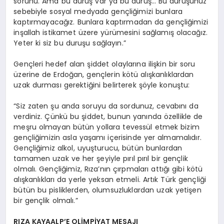
sorunu. Ama bu duruş var ya bu duruş… Bu duruşunuz
sebebiyle sosyal medyada gençliğimizi bunlara
kaptırmayacağız. Bunlara kaptırmadan da gençliğimizi
inşallah istikamet üzere yürümesini sağlamış olacağız.
Yeter ki siz bu duruşu sağlayın.”
Gençleri hedef alan şiddet olaylarına ilişkin bir soru
üzerine de Erdoğan, gençlerin kötü alışkanlıklardan
uzak durması gerektiğini belirterek şöyle konuştu:
“Siz zaten şu anda soruyu da sordunuz, cevabını da
verdiniz. Çünkü bu şiddet, bunun yanında özellikle de
meşru olmayan bütün yollara tevessül etmek bizim
gençliğimizin asla yaşamı içerisinde yer almamalıdır.
Gençliğimiz alkol, uyuşturucu, bütün bunlardan
tamamen uzak ve her şeyiyle pırıl pırıl bir gençlik
olmalı. Gençliğimiz, Rıza’nın çırpmaları attığı gibi kötü
alışkanlıkları da yerle yeksan etmeli. Artık Türk gençliği
bütün bu pisliklerden, olumsuzluklardan uzak yetişen
bir gençlik olmalı.”
RIZA KAYAALP’E OLİMPİYAT MESAJI