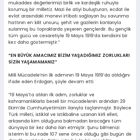
mukaddes değerlerimizi birlik ve kardeşlik ruhuyla
korumuş bir milletiz. Mazi ile atiyi buluşturan, ecdat ile
evlat arasındaki manevi irtibatı sağlayan bu savunma
hattının en kilit unsuru, şehit ve gazilerin kanlarıyla
sulanmış bu topraklarda yeşeren gençlerdir. Bu gençlik
tüm gücü ve cesaretiyle 19 Mayıs 1919’da kendisini bir
kez daha göstermiştir.”
“EN BÜYÜK AMACIMIZ BİZİM YAŞADIĞIMIZ ZORLUKLARI
SİZİN YAŞAMAMANIZ”
Milli Mücadele’nin ilk adımının 19 Mayıs 1919’da atıldığını
ifade eden Erdoğan, şöyle devam etti:
“19 Mayıs’ta atılan ilk adım, zorluklar ve
kahramanlıklarla bezeli bir mücadelenin ardından 29
Ekim’de Cumhuriyetimizin ilanıyla taçlanmıştır. Böylece
Türk milleti, istiklal ve istikbaline uzanan kirli elleri,
arkasında kim olduğuna bakmadan kıracağını tüm
dünyaya bir kez daha ilan etmiştir. Şunu bilmenizi
isterim ki bu irade 107 sene önce olduğu gibi bugün de