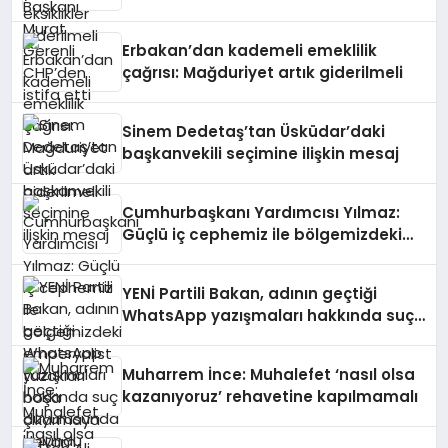
Erbakan’dan kademeli emeklilik
çağrısı: Mağduriyet artık giderilmeli
Sinem Dedetaş’tan Üsküdar’daki
başkanvekili seçimine ilişkin mesaj
Cumhurbaşkanı Yardımcısı Yılmaz:
Güçlü iç cephemiz ile bölgemizdeki
emperyalist tuzakları boşa
çıkarmaya devam edeceğiz
YENİ Partili Bakan, adının geçtiği
WhatsApp yazışmaları hakkında suç
duyurusunda bulundu
Muharrem İnce: Muhalefet ‘nasıl olsa
kazanıyoruz’ rehavetine kapılmamalı