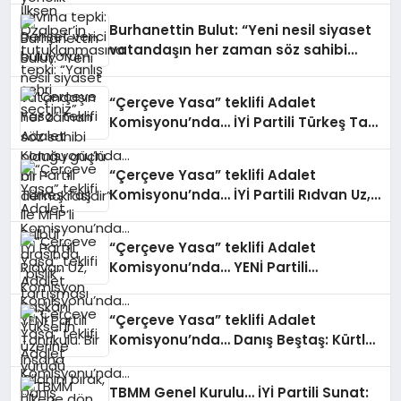
Burhanettin Bulut: “Yeni nesil siyaset
vatandaşın her zaman söz sahibi
olduğu güçlü bir demokrasidir”
“Çerçeve Yasa” teklifi Adalet
Komisyonu’nda… İYİ Partili Türkeş Taş
ile MHP’li Bülbül arasında “pislik”
tartışması
“Çerçeve Yasa” teklifi Adalet
Komisyonu’nda… İYİ Partili Rıdvan Uz,
Komisyon Başkanı Yüksel’in üzerine
yürüdü
“Çerçeve Yasa” teklifi Adalet
Komisyonu’nda… YENİ Partili
Tanrıkulu: Bir insana ‘Silahını bırak,
ülkene dön, siyasal ve toplumsal
“Çerçeve Yasa” teklifi Adalet
hayata katıl’ diyorsanız, o insan
Komisyonu’nda… Danış Beştaş: Kürtler
kapıdan içeri girdiğinde başına ne
artık siyasetin malzemesi olmak
geleceğini bilmelidir
istemiyor
TBMM Genel Kurulu… İYİ Partili Sunat: