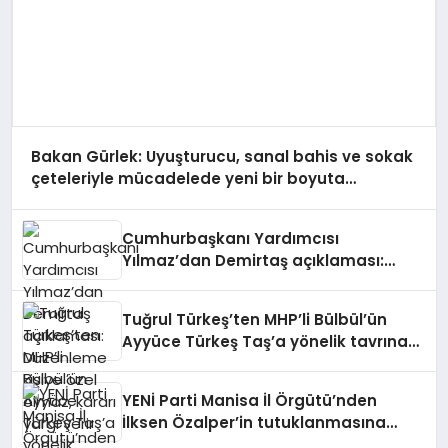
Bakan Gürlek: Uyuşturucu, sanal bahis ve sokak
çeteleriyle mücadelede yeni bir boyuta
geçeceğiz
Cumhurbaşkanı Yardımcısı
Yılmaz’dan Demirtaş açıklaması:
Düzenleme kişiye özel olmaz, kararı
yargı verir
Tuğrul Türkeş’ten MHP’li Bülbül’ün
Ayyüce Türkeş Taş’a yönelik tavrına
tepki: Dehşet verici buluyorum
YENİ Parti Manisa İl Örgütü’nden
İlksen Özalper’in tutuklanmasına
tepki: “Yanlış şehri seçtiniz”