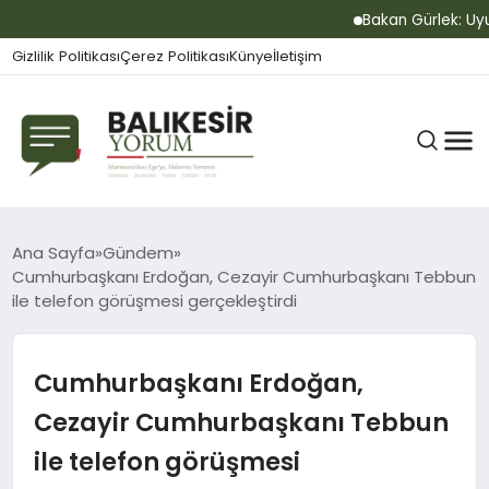
Bakan Gürlek: Uyuşt
Gizlilik Politikası
Çerez Politikası
Künye
İletişim
BALIKESIR
Ana Sayfa
Gündem
Cumhurbaşkanı Erdoğan, Cezayir Cumhurbaşkanı Tebbun
ile telefon görüşmesi gerçekleştirdi
GÜNDEM
Cumhurbaşkanı Erdoğan,
BÜLTEN
Cezayir Cumhurbaşkanı Tebbun
ile telefon görüşmesi