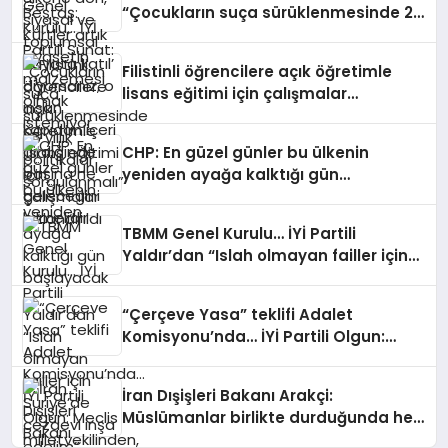
“Çocukların suça sürüklenmesinde 25
yıllık politikalar sorgulanmalı”
Filistinli öğrencilere açık öğretimle
lisans eğitimi için çalışmalar
hızlandırıldı
CHP: En güzel günler bu ülkenin
yeniden ayağa kalktığı gün
başlayacak
TBMM Genel Kurulu… İYİ Partili
Yaldır’dan “Islah olmayan failler için
Suriye’de cezaevi inşa edelim” önerisi
“Çerçeve Yasa” teklifi Adalet
Komisyonu’nda… İYİ Partili Olgun:
Meclis milletvekilinden, komisyon
kamuoyundan kaçıramaz
İran Dışişleri Bakanı Arakçi:
Müslümanlar birlikte durduğunda her
türlü tehditle yüzleşebilir