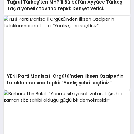
Tuğrul Türkeş’ten MHP’li Bülbül’ün Ayyüce Türkeş
Taş’a yönelik tavrına tepki: Dehşet verici
buluyorum
YENİ Parti Manisa İl Örgütü’nden İlksen Özalper’in
tutuklanmasına tepki: “Yanlış şehri seçtiniz”