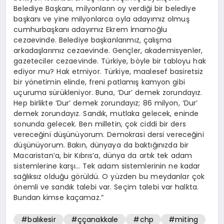
Belediye Başkanı, milyonların oy verdiği bir belediye
başkanı ve yine milyonlarca oyla adayımız olmuş
cumhurbaşkanı adayımız Ekrem İmamoğlu
cezaevinde. Belediye başkanlarımız, çalışma
arkadaşlarımız cezaevinde. Gençler, akademisyenler,
gazeteciler cezaevinde. Türkiye, böyle bir tabloyu hak
ediyor mu? Hak etmiyor. Türkiye, maalesef basiretsiz
bir yönetimin elinde, freni patlamış kamyon gibi
uçuruma sürükleniyor. Buna, ‘Dur’ demek zorundayız.
Hep birlikte ‘Dur’ demek zorundayız; 86 milyon, ‘Dur’
demek zorundayız. Sandık, mutlaka gelecek, eninde
sonunda gelecek. Ben milletin, çok ciddi bir ders
vereceğini düşünüyorum. Demokrasi dersi vereceğini
düşünüyorum. Bakın, dünyaya da baktığınızda bir
Macaristan’a, bir Kıbrıs’a, dünya da artık tek adam
sistemlerine karşı… Tek adam sistemlerinin ne kadar
sağlıksız olduğu görüldü. O yüzden bu meydanlar çok
önemli ve sandık talebi var. Seçim talebi var halkta.
Bundan kimse kaçamaz.”
#balıkesir
#ççanakkale
#chp
#miting