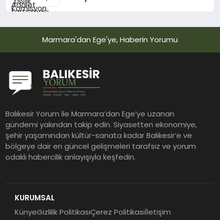
Tanrıkulu: Bir insana ‘Silahını bırak,
ülkene dön, siyasal ve toplumsal
hayata katıl’ diyorsanız, o insan
Marmara'dan Ege'ye, Haberin Yorumu
kapıdan içeri girdiğinde başına ne
geleceğini bilmelidir
Balıkesir Yorum ile Marmara’dan Ege’ye uzanan
gündemi yakından takip edin. Siyasetten ekonomiye,
şehir yaşamından kültür-sanata kadar Balıkesir’e ve
bölgeye dair en güncel gelişmeleri tarafsız ve yorum
odaklı habercilik anlayışıyla keşfedin.
KURUMSAL
Künye
Gizlilik Politikası
Çerez Politikası
İletişim