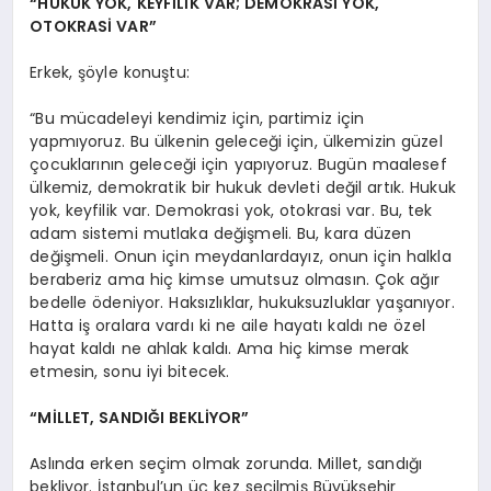
“HUKUK YOK, KEYFİLİK VAR; DEMOKRASİ YOK,
OTOKRASİ VAR”
Erkek, şöyle konuştu:
“Bu mücadeleyi kendimiz için, partimiz için
yapmıyoruz. Bu ülkenin geleceği için, ülkemizin güzel
çocuklarının geleceği için yapıyoruz. Bugün maalesef
ülkemiz, demokratik bir hukuk devleti değil artık. Hukuk
yok, keyfilik var. Demokrasi yok, otokrasi var. Bu, tek
adam sistemi mutlaka değişmeli. Bu, kara düzen
değişmeli. Onun için meydanlardayız, onun için halkla
beraberiz ama hiç kimse umutsuz olmasın. Çok ağır
bedelle ödeniyor. Haksızlıklar, hukuksuzluklar yaşanıyor.
Hatta iş oralara vardı ki ne aile hayatı kaldı ne özel
hayat kaldı ne ahlak kaldı. Ama hiç kimse merak
etmesin, sonu iyi bitecek.
“MİLLET, SANDIĞI BEKLİYOR”
Aslında erken seçim olmak zorunda. Millet, sandığı
bekliyor. İstanbul’un üç kez seçilmiş Büyükşehir