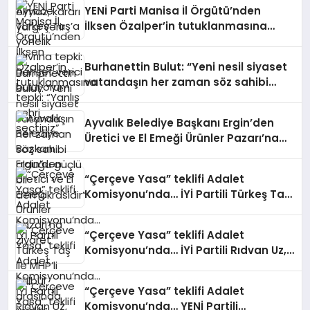
YENİ Parti Manisa İl Örgütü’nden
İlksen Özalper’in tutuklanmasına
tepki: “Yanlış şehri seçtiniz”
Burhanettin Bulut: “Yeni nesil siyaset
vatandaşın her zaman söz sahibi
olduğu güçlü bir demokrasidir”
Ayvalık Belediye Başkanı Ergin’den
Üretici ve El Emeği Ürünler Pazarı’na
ziyaret
“Çerçeve Yasa” teklifi Adalet
Komisyonu’nda… İYİ Partili Türkeş Taş
ile MHP’li Bülbül arasında “pislik”
tartışması
“Çerçeve Yasa” teklifi Adalet
Komisyonu’nda… İYİ Partili Rıdvan Uz,
Komisyon Başkanı Yüksel’in üzerine
yürüdü
“Çerçeve Yasa” teklifi Adalet
Komisyonu’nda… YENİ Partili