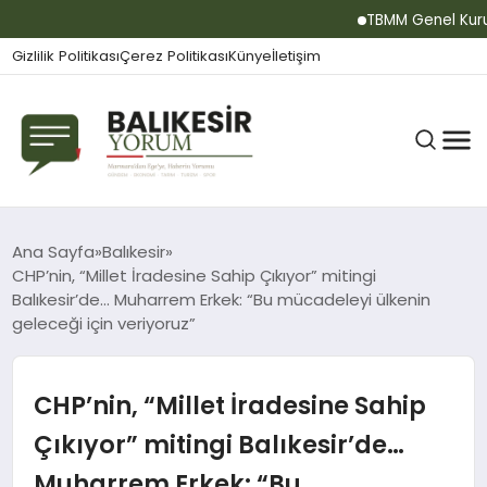
TBMM Genel Kurulu…
Gizlilik Politikası
Çerez Politikası
Künye
İletişim
BALIKESIR
Ana Sayfa
Balıkesir
CHP’nin, “Millet İradesine Sahip Çıkıyor” mitingi
Balıkesir’de… Muharrem Erkek: “Bu mücadeleyi ülkenin
geleceği için veriyoruz”
GÜNDEM
CHP’nin, “Millet İradesine Sahip
BÜLTEN
Çıkıyor” mitingi Balıkesir’de…
Muharrem Erkek: “Bu