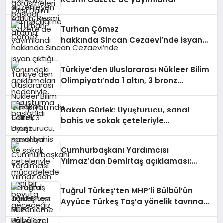
Turhan Çömez
hakkında Sincan Cezaevi’nde isyan
çıktığı yönündeki açıklamaları
nedeniyle soruşturma başlatıldı
Türkiye’den Uluslararası Nükleer Bilim
Olimpiyatı’nda 1 altın, 3 bronz
madalya
Bakan Gürlek: Uyuşturucu, sanal
bahis ve sokak çeteleriyle
mücadelede yeni bir boyuta
geçeceğiz
Cumhurbaşkanı Yardımcısı
Yılmaz’dan Demirtaş açıklaması:
Düzenleme kişiye özel olmaz, kararı
yargı verir
Tuğrul Türkeş’ten MHP’li Bülbül’ün
Ayyüce Türkeş Taş’a yönelik tavrına
tepki: Dehşet verici buluyorum