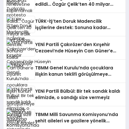
edildi… Özgür Çelik’ten 40 milyar
liralık rant iddiası
TÜRK-İŞ’ten Doruk Madencilik
işçilerine destek: Sonuna kadar
yanınızdayız
YENİ Partili Çakırözer’den Kırşehir
Cezaevi’nde Hüseyin Can Güner’e
ziyaret
TBMM Genel Kurulu’nda çocuklara
ilişkin kanun teklifi görüşülmeye
başlandı: Çözüm çocuk adalet
sisteminde koruma, önleme ve
YENi Partili Bülbül: Bir tek sandık kaldı
onarma üçlüsünü esas almaktır
elimizde, o sandığı size vermeyiz
TBMM Milli Savunma Komisyonu’nda
şehit aileleri ve gazilere yönelik
düzenlemeleri içeren kanun teklifi