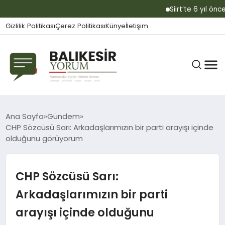
Siirt’te 6 yıl önce ko
Gizlilik Politikası
Çerez Politikası
Künye
İletişim
BALIKESIR
Ana Sayfa
Gündem
CHP Sözcüsü Sarı: Arkadaşlarımızın bir parti arayışı içinde
olduğunu görüyorum
GÜNDEM
CHP Sözcüsü Sarı:
BÜLTEN
Arkadaşlarımızın bir parti
arayışı içinde olduğunu