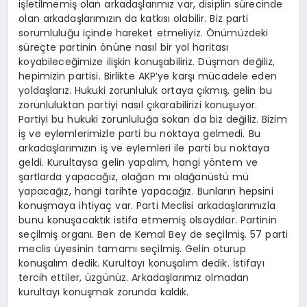
işletilmemiş olan arkadaşlarımız var, disiplin sürecinde
olan arkadaşlarımızın da katkısı olabilir. Biz parti
sorumluluğu içinde hareket etmeliyiz. Önümüzdeki
süreçte partinin önüne nasıl bir yol haritası
koyabileceğimize ilişkin konuşabiliriz. Düşman değiliz,
hepimizin partisi. Birlikte AKP’ye karşı mücadele eden
yoldaşlarız. Hukuki zorunluluk ortaya çıkmış, gelin bu
zorunluluktan partiyi nasıl çıkarabilirizi konuşuyor.
Partiyi bu hukuki zorunluluğa sokan da biz değiliz. Bizim
iş ve eylemlerimizle parti bu noktaya gelmedi. Bu
arkadaşlarımızın iş ve eylemleri ile parti bu noktaya
geldi. Kurultaysa gelin yapalım, hangi yöntem ve
şartlarda yapacağız, olağan mı olağanüstü mü
yapacağız, hangi tarihte yapacağız. Bunların hepsini
konuşmaya ihtiyaç var. Parti Meclisi arkadaşlarımızla
bunu konuşacaktık istifa etmemiş olsaydılar. Partinin
seçilmiş organı. Ben de Kemal Bey de seçilmiş. 57 parti
meclis üyesinin tamamı seçilmiş. Gelin oturup
konuşalım dedik. Kurultayı konuşalım dedik. İstifayı
tercih ettiler, üzgünüz. Arkadaşlarımız olmadan
kurultayı konuşmak zorunda kaldık.