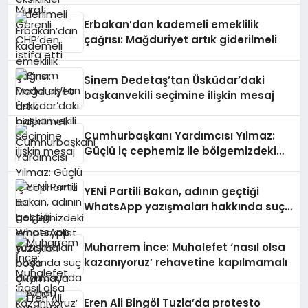
Erbakan’dan kademeli emeklilik
çağrısı: Mağduriyet artık giderilmeli
Sinem Dedetaş’tan Üsküdar’daki
başkanvekili seçimine ilişkin mesaj
Cumhurbaşkanı Yardımcısı Yılmaz:
Güçlü iç cephemiz ile bölgemizdeki
emperyalist tuzakları boşa
çıkarmaya devam edeceğiz
YENİ Partili Bakan, adının geçtiği
WhatsApp yazışmaları hakkında suç
duyurusunda bulundu
Muharrem İnce: Muhalefet ‘nasıl olsa
kazanıyoruz’ rehavetine kapılmamalı
Eren Ali Bingöl Tuzla’da protesto