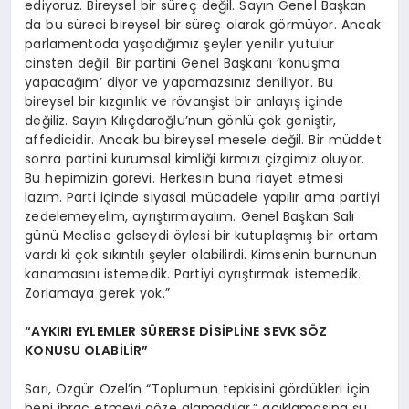
ediyoruz. Bireysel bir süreç değil. Sayın Genel Başkan
da bu süreci bireysel bir süreç olarak görmüyor. Ancak
parlamentoda yaşadığımız şeyler yenilir yutulur
cinsten değil. Bir partini Genel Başkanı ‘konuşma
yapacağım’ diyor ve yapamazsınız deniliyor. Bu
bireysel bir kızgınlık ve rövanşist bir anlayış içinde
değiliz. Sayın Kılıçdaroğlu’nun gönlü çok geniştir,
affedicidir. Ancak bu bireysel mesele değil. Bir müddet
sonra partini kurumsal kimliği kırmızı çizgimiz oluyor.
Bu hepimizin görevi. Herkesin buna riayet etmesi
lazım. Parti içinde siyasal mücadele yapılır ama partiyi
zedelemeyelim, ayrıştırmayalım. Genel Başkan Salı
günü Meclise gelseydi öylesi bir kutuplaşmış bir ortam
vardı ki çok sıkıntılı şeyler olabilirdi. Kimsenin burnunun
kanamasını istemedik. Partiyi ayrıştırmak istemedik.
Zorlamaya gerek yok.”
“AYKIRI EYLEMLER SÜRERSE DİSİPLİNE SEVK SÖZ
KONUSU OLABİLİR”
Sarı, Özgür Özel’in “Toplumun tepkisini gördükleri için
beni ihraç etmeyi göze alamadılar.” açıklamasına şu