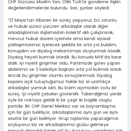
CHP Sözcüsü Müslim Sarı, CNN Türk’te gündeme ilişkin
değerlendirmelerde bulundu. Sarı, şunları söyledi:
“21 Mayıs’tan itibaren bir süreç yaşıyoruz, biz zorunlu
ve hukuki süreci yürüten arkadaşlar olarak diğer
arkadaşlarımızı dışlamadan kolektif aklı çalıştırarak,
mevcut hukuk düzeni içerinde ama kendi siyasal
yaklaşımlarımızı içerecek şekilde bir orta yol bulalım,
konuşalım ve diyalog mekanizması oluşturmak istedik.
Diyalog heyeti kurmak istedik. Bu konuda MYK’da karar
aldık. İyi niyetli girişimler oldu. Partimizde görev yapan
abilerimiz ve 3 belediye başkanı orta yol bulmak istedi.
Ancak bu girişimler olumlu sonuçlanmadı. Diyalog
kapısını açık tutuştuğumuz halde biz el uzattıkça
arkadaşlar yumruk sıktı. Bu bizim açımızdan zorlu bir
süreç. İyi niyetli çabaları gösterdik. Tükendiğimiz yerde
öyle bir noktaya geldik ki bir çeşit iki başlılık oluştu
partide. Bir CHP Genel Merkezi var ve bayramlaşma
için bir gün belirliyor, arkadaşlarımız aynı gün ve aynı
saatte bir gün belirliyor. Grup toplantısı yapacağımızı
söylüyoruz biz ve arkadaşlarımız grubu gelmeye
meyyal olmadığı halde sırf bu duyuruyu yaptığımız için