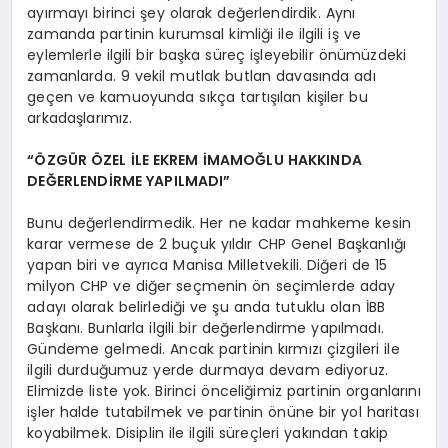
ayırmayı birinci şey olarak değerlendirdik. Aynı
zamanda partinin kurumsal kimliği ile ilgili iş ve
eylemlerle ilgili bir başka süreç işleyebilir önümüzdeki
zamanlarda. 9 vekil mutlak butlan davasında adı
geçen ve kamuoyunda sıkça tartışılan kişiler bu
arkadaşlarımız.
“ÖZGÜR ÖZEL İLE EKREM İMAMOĞLU HAKKINDA
DEĞERLENDİRME YAPILMADI”
Bunu değerlendirmedik. Her ne kadar mahkeme kesin
karar vermese de 2 buçuk yıldır CHP Genel Başkanlığı
yapan biri ve ayrıca Manisa Milletvekili. Diğeri de 15
milyon CHP ve diğer seçmenin ön seçimlerde aday
adayı olarak belirlediği ve şu anda tutuklu olan İBB
Başkanı. Bunlarla ilgili bir değerlendirme yapılmadı.
Gündeme gelmedi. Ancak partinin kırmızı çizgileri ile
ilgili durduğumuz yerde durmaya devam ediyoruz.
Elimizde liste yok. Birinci önceliğimiz partinin organlarını
işler halde tutabilmek ve partinin önüne bir yol haritası
koyabilmek. Disiplin ile ilgili süreçleri yakından takip