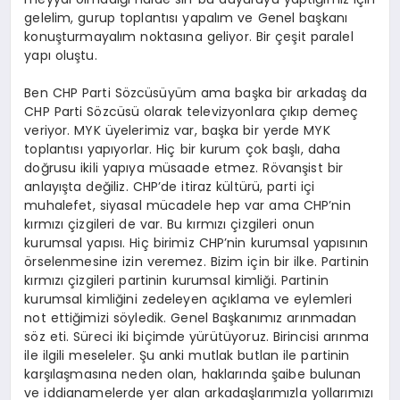
gelelim, gurup toplantısı yapalım ve Genel başkanı
konuşturmayalım noktasına geliyor. Bir çeşit paralel
yapı oluştu.
Ben CHP Parti Sözcüsüyüm ama başka bir arkadaş da
CHP Parti Sözcüsü olarak televizyonlara çıkıp demeç
veriyor. MYK üyelerimiz var, başka bir yerde MYK
toplantısı yapıyorlar. Hiç bir kurum çok başlı, daha
doğrusu ikili yapıya müsaade etmez. Rövanşist bir
anlayışta değiliz. CHP’de itiraz kültürü, parti içi
muhalefet, siyasal mücadele hep var ama CHP’nin
kırmızı çizgileri de var. Bu kırmızı çizgileri onun
kurumsal yapısı. Hiç birimiz CHP’nin kurumsal yapısının
örselenmesine izin veremez. Bizim için bir ilke. Partinin
kırmızı çizgileri partinin kurumsal kimliği. Partinin
kurumsal kimliğini zedeleyen açıklama ve eylemleri
not ettiğimizi söyledik. Genel Başkanımız arınmadan
söz eti. Süreci iki biçimde yürütüyoruz. Birincisi arınma
ile ilgili meseleler. Şu anki mutlak butlan ile partinin
karşılaşmasına neden olan, haklarında şaibe bulunan
ve iddianamelerde yer alan arkadaşlarımızla yollarımızı