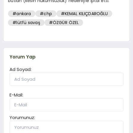
butlan (kesin hükümsüzlük) nedeniyle iptal etti.
#ankara
#chp
#KEMAL KILIÇDAROĞLU
#lütfü savaş
#ÖZGÜR ÖZEL
Yorum Yap
Ad Soyad:
E-Mail:
Yorumunuz: