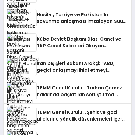
katkı vereceğiz”
Husiler, Türkiye ve Pakistan’la
savunma anlaşması imzalayan Suudi
Arabistan’daki Aramco rafinerisini
hedef aldı
Küba Devlet Başkanı Diaz-Canel ve
TKP Genel Sekreteri Okuyan
Havana’da bir araya geldi
İran Dışişleri Bakanı Arakçi: “ABD,
geçici anlaşmayı ihlal etmeyi
sürdürürse görüşme yapılmayacak”
TBMM Genel Kurulu… Turhan Çömez
hakkında başlatılan soruşturma
“kürsü dokunulmazlığı” tartışmasına
neden oldu
TBMM Genel Kurulu… Şehit ve gazi
ailelerine yönelik düzenlemeleri içeren
kanun teklifinin görüşmeleri başladı