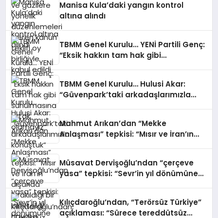
Manisa Kula’daki yangın kontrol
altına alındı
TBMM Genel Kurulu… YENİ Partili Genç:
“Eksik hakkın tam hak gibi
sunulmasına ortak olamayız”
TBMM Genel Kurulu… Hulusi Akar:
“Güvenpark’taki arkadaşlarımızla
konuştuk”
Mahmut Arıkan’dan “Mekke
Anlaşması” tepkisi: “Mısır ve İran’ın
dışarıda bırakıldığı bir birlikteliği
hayata geçirdiler”
Müsavat Dervişoğlu’ndan “çerçeve
yasa” tepkisi: “Sevr’in yıl dönümüne
yetiştirme ısrarınızın kaynağı nedir?”
Kılıçdaroğlu’ndan, “Terörsüz Türkiye”
açıklaması: “Sürece tereddütsüz