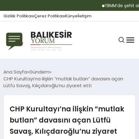
TBMM’de şehit aileler
Gizlilik Politikası
Çerez Politikası
Künye
İletişim
BALIKESIR
Ana Sayfa
Gündem
CHP Kurultayı’na ilişkin “mutlak butlan” davasını açan
Lütfü Savaş, Kılıçdaroğlu’nu ziyaret etti
GÜNDEM
CHP Kurultayı’na ilişkin “mutlak
BÜLTEN
butlan” davasını açan Lütfü
Savaş, Kılıçdaroğlu’nu ziyaret