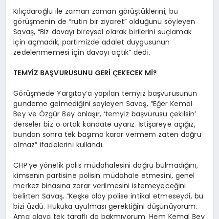
Kılıçdaroğlu ile zaman zaman görüştüklerini, bu
görüşmenin de “rutin bir ziyaret” olduğunu söyleyen
Savaş, “Biz davayı bireysel olarak birilerini suçlamak
için açmadık, partimizde adalet duygusunun
zedelenmemesi için davayı açtık” dedi.
TEMYİZ BAŞVURUSUNU GERİ ÇEKECEK Mİ?
Görüşmede Yargıtay’a yapılan temyiz başvurusunun
gündeme gelmediğini söyleyen Savaş, “Eğer Kemal
Bey ve Özgür Bey anlaşır, ‘temyiz başvurusu çekilsin’
derseler biz o ortak kanaate uyarız. İstişareye açığız,
bundan sonra tek başıma karar vermem zaten doğru
olmaz” ifadelerini kullandı.
CHP’ye yönelik polis müdahalesini doğru bulmadığını,
kimsenin partisine polisin müdahale etmesini, genel
merkez binasına zarar verilmesini istemeyeceğini
belirten Savaş, “Keşke olay polise intikal etmeseydi, bu
bizi üzdü. Hukuka uyulması gerektiğini düşünüyorum.
Ama olaya tek taraflı da bakmıyorum. Hem Kemal Bey