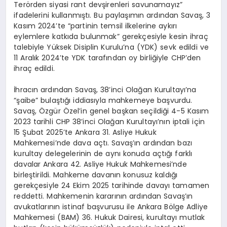
Terörden siyasi rant devşirenleri savunamayız”
ifadelerini kullanmıştı. Bu paylaşımın ardından Savaş, 3
Kasım 2024’te “partinin temsil ilkelerine aykırı
eylemlere katkıda bulunmak” gerekçesiyle kesin ihraç
talebiyle Yüksek Disiplin Kurulu’na (YDK) sevk edildi ve
11 Aralık 2024’te YDK tarafından oy birliğiyle CHP’den
ihraç edildi.
İhracın ardından Savaş, 38’inci Olağan Kurultayı’na
“şaibe” bulaştığı iddiasıyla mahkemeye başvurdu.
Savaş, Özgür Özel’in genel başkan seçildiği 4-5 Kasım
2023 tarihli CHP 38’inci Olağan Kurultayı’nın iptali için
15 Şubat 2025’te Ankara 31. Asliye Hukuk
Mahkemesi’nde dava açtı. Savaş’ın ardından bazı
kurultay delegelerinin de aynı konuda açtığı farklı
davalar Ankara 42. Asliye Hukuk Mahkemesi’nde
birleştirildi. Mahkeme davanın konusuz kaldığı
gerekçesiyle 24 Ekim 2025 tarihinde davayı tamamen
reddetti. Mahkemenin kararının ardından Savaş’ın
avukatlarının istinaf başvurusu ile Ankara Bölge Adliye
Mahkemesi (BAM) 36. Hukuk Dairesi, kurultayı mutlak