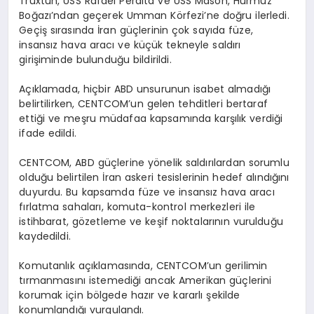
Truxtun, USS Rafael Peralta ve USS Mason, Hürmüz
Boğazı’ndan geçerek Umman Körfezi’ne doğru ilerledi.
Geçiş sırasında İran güçlerinin çok sayıda füze,
insansız hava aracı ve küçük tekneyle saldırı
girişiminde bulunduğu bildirildi.
Açıklamada, hiçbir ABD unsurunun isabet almadığı
belirtilirken, CENTCOM’un gelen tehditleri bertaraf
ettiği ve meşru müdafaa kapsamında karşılık verdiği
ifade edildi.
CENTCOM, ABD güçlerine yönelik saldırılardan sorumlu
olduğu belirtilen İran askeri tesislerinin hedef alındığını
duyurdu. Bu kapsamda füze ve insansız hava aracı
fırlatma sahaları, komuta-kontrol merkezleri ile
istihbarat, gözetleme ve keşif noktalarının vurulduğu
kaydedildi.
Komutanlık açıklamasında, CENTCOM’un gerilimin
tırmanmasını istemediği ancak Amerikan güçlerini
korumak için bölgede hazır ve kararlı şekilde
konumlandığı vurgulandı.