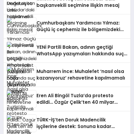
başkanvekili seçimine ilişkin mesaj
Cumhurbaşkanı Yardımcısı Yılmaz:
Güçlü iç cephemiz ile bölgemizdeki
emperyalist tuzakları boşa
çıkarmaya devam edeceğiz
YENİ Partili Bakan, adının geçtiği
WhatsApp yazışmaları hakkında suç
duyurusunda bulundu
Muharrem İnce: Muhalefet ‘nasıl olsa
kazanıyoruz’ rehavetine kapılmamalı
Eren Ali Bingöl Tuzla’da protesto
edildi… Özgür Çelik’ten 40 milyar
liralık rant iddiası
TÜRK-İŞ’ten Doruk Madencilik
işçilerine destek: Sonuna kadar
yanınızdayız