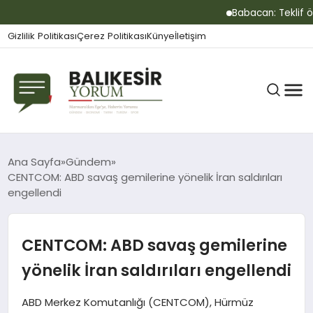
Babacan: Teklif önem
Gizlilik Politikası
Çerez Politikası
Künye
İletişim
BALIKESIR
Ana Sayfa
Gündem
CENTCOM: ABD savaş gemilerine yönelik İran saldırıları
engellendi
GÜNDEM
CENTCOM: ABD savaş gemilerine
BÜLTEN
yönelik İran saldırıları engellendi
ABD Merkez Komutanlığı (CENTCOM), Hürmüz