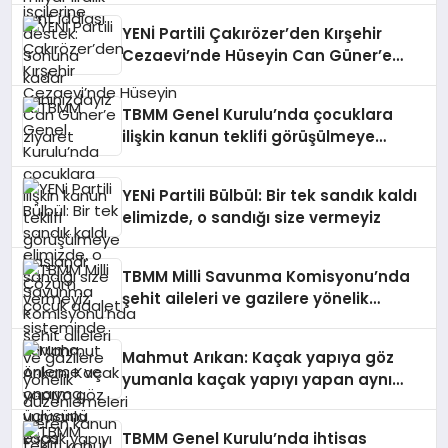
YENİ Partili Çakırözer’den Kırşehir
Cezaevi’nde Hüseyin Can Güner’e
ziyaret
TBMM Genel Kurulu’nda çocuklara
ilişkin kanun teklifi görüşülmeye
başlandı: Çözüm çocuk adalet
sisteminde koruma, önleme ve
YENi Partili Bülbül: Bir tek sandık kaldı
onarma üçlüsünü esas almaktır
elimizde, o sandığı size vermeyiz
TBMM Milli Savunma Komisyonu’nda
şehit aileleri ve gazilere yönelik
düzenlemeleri içeren kanun teklifi
kabul edildi
Mahmut Arıkan: Kaçak yapıya göz
yumanla kaçak yapıyı yapan aynı
dosyada yargılandığında şehirlerimiz
daha sağlıklı hale gelecektir
TBMM Genel Kurulu’nda ihtisas