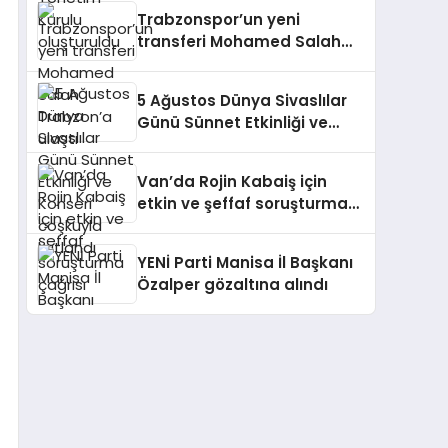
Trabzonspor’un yeni
transferi Mohamed Salah
Trabzon’a ulaştı
5 Ağustos Dünya Sivaslılar
Günü Sünnet Etkinliği ve
Konseri coşkuyla kutlandı
Van’da Rojin Kabaiş için
etkin ve şeffaf soruşturma
çağrısı
YENİ Parti Manisa İl Başkanı
Özalper gözaltına alındı