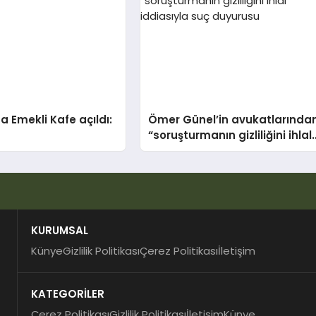
 Emekli Kafe açıldı:
Ömer Günel’in avukatlarında
“soruşturmanın gizliliğini ihlal
iddiasıyla suç duyurusu
KURUMSAL
Künye
Gizlilik Politikası
Çerez Politikası
İletişim
KATEGORİLER
Çerez Politikası
Gizlilik Politikası
İletişim
Künye