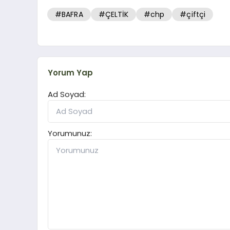
#BAFRA
#ÇELTİK
#chp
#çiftçi
Yorum Yap
Ad Soyad:
Yorumunuz: