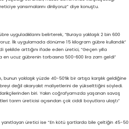
reticiye yansımalarını dinliyoruz” diye konuştu.
gübre uyguladıklarını belirterek, “Buraya yaklaşık 2 bin 600
yoruz. İlk uygulamada dönüme 15 kilogram gübre kullandık”
i şekilde arttığını ifade eden üretici, “Geçen yılla
na en ucuz gübrenin torbasına 500-600 lira zam geldi”
bunun yaklaşık yüzde 40-50’lik bir artışa karşılık geldiğine
eyi değil akaryakıt maliyetlerini de yükselttiğini söyledi.
arikçilerinden biri. Yakın coğrafyamızda yaşanan savaş
i tarım üreticisi açısından çok ciddi boyutlara ulaştı”
nu yanıtlayan üretici ise “En kötü şartlarda bile çeltiğin 45-50