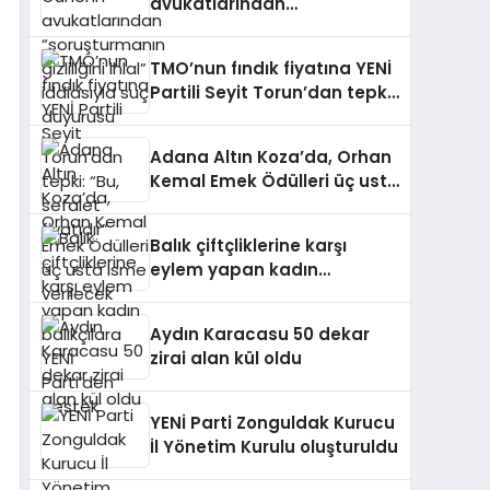
avukatlarından
“soruşturmanın gizliliğini
ihlal” iddiasıyla suç
TMO’nun fındık fiyatına YENİ
duyurusu
Partili Seyit Torun’dan tepki:
“Bu, sefalet fiyatıdır”
Adana Altın Koza’da, Orhan
Kemal Emek Ödülleri üç usta
isme verilecek
Balık çiftçliklerine karşı
eylem yapan kadın
balıkçılara YENİ Parti’den
destek
Aydın Karacasu 50 dekar
zirai alan kül oldu
YENİ Parti Zonguldak Kurucu
İl Yönetim Kurulu oluşturuldu