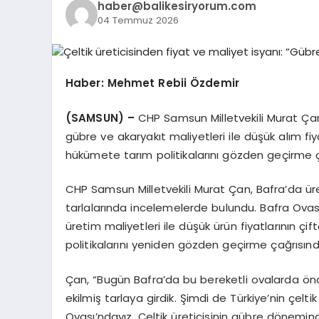
haber@balikesiryorum.com
04 Temmuz 2026
Haber: Mehmet Rebii Özdemir
(SAMSUN) –
CHP Samsun Milletvekili Murat Çan,
gübre ve akaryakıt maliyetleri ile düşük alım fiy
hükümete tarım politikalarını gözden geçirme ç
CHP Samsun Milletvekili Murat Çan, Bafra’da üret
tarlalarında incelemelerde bulundu. Bafra Ovası’
üretim maliyetleri ile düşük ürün fiyatlarının çi
politikalarını yeniden gözden geçirme çağrısın
Çan, “Bugün Bafra’da bu bereketli ovalarda ön
ekilmiş tarlaya girdik. Şimdi de Türkiye’nin çelti
Ovası’ndayız. Çeltik üreticisinin gübre dönemi