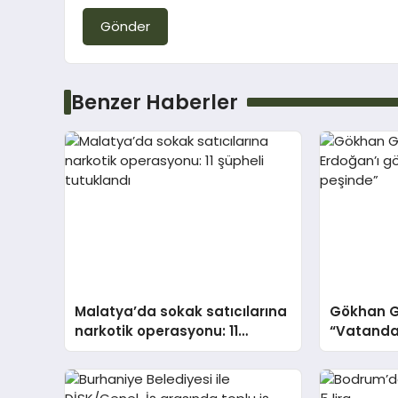
Gönder
Benzer Haberler
Malatya’da sokak satıcılarına
Gökhan G
narkotik operasyonu: 11
“Vatandaş
şüpheli tutuklandı
gönderece
peşinde”