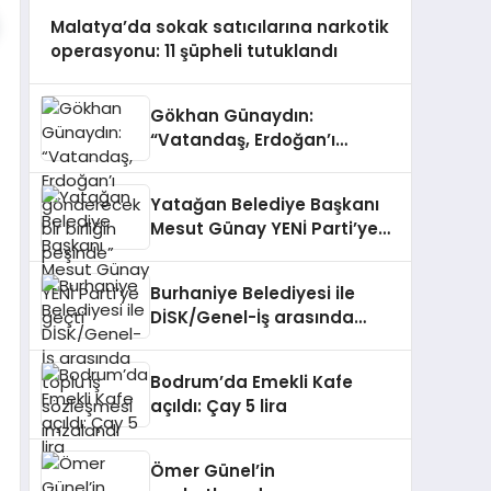
Malatya’da sokak satıcılarına narkotik
operasyonu: 11 şüpheli tutuklandı
Gökhan Günaydın:
“Vatandaş, Erdoğan’ı
gönderecek bir birliğin
peşinde”
Yatağan Belediye Başkanı
Mesut Günay YENİ Parti’ye
geçti
Burhaniye Belediyesi ile
DİSK/Genel-İş arasında
toplu iş sözleşmesi
imzalandı
Bodrum’da Emekli Kafe
açıldı: Çay 5 lira
Ömer Günel’in