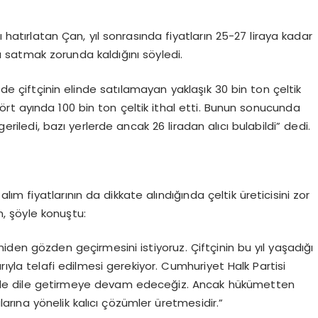
ı hatırlatan Çan, yıl sonrasında fiyatların 25-27 liraya kadar
aya satmak zorunda kaldığını söyledi.
ede çiftçinin elinde satılamayan yaklaşık 30 bin ton çeltik
dört ayında 100 bin ton çeltik ithal etti. Bunun sonucunda
geriledi, bazı yerlerde ancak 26 liradan alıcı bulabildi” dedi.
lım fiyatlarının da dikkate alındığında çeltik üreticisini zor
, şöyle konuştu:
niden gözden geçirmesini istiyoruz. Çiftçinin bu yıl yaşadığı
yla telafi edilmesi gerekiyor. Cumhuriyet Halk Partisi
ünde dile getirmeye devam edeceğiz. Ancak hükümetten
larına yönelik kalıcı çözümler üretmesidir.”