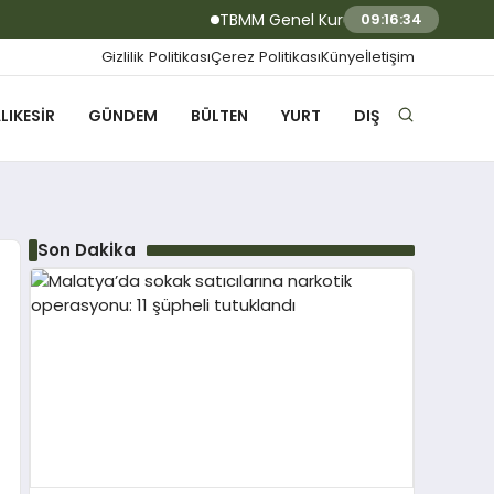
TBMM Genel Kurulu… Turhan Çömez hakkı
09:16:35
Gizlilik Politikası
Çerez Politikası
Künye
İletişim
LIKESIR
GÜNDEM
BÜLTEN
YURT
DIŞ
Son Dakika