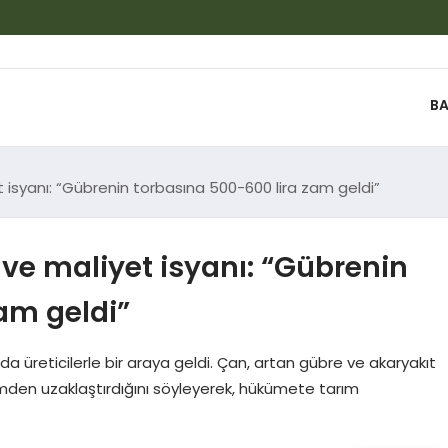
BA
et isyanı: “Gübrenin torbasına 500-600 lira zam geldi”
t ve maliyet isyanı: “Gübrenin
am geldi”
a üreticilerle bir araya geldi. Çan, artan gübre ve akaryakıt
retimden uzaklaştırdığını söyleyerek, hükümete tarım