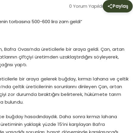
0 Yorum Yapıldı
Paylaş
 Bafra Ovası’nda üreticilerle bir araya geldi. Çan, artan
atlarının çiftçiyi üretimden uzaklaştırdığını söyleyerek,
ağrısı yaptı.
icilerle bir araya gelerek buğday, kırmızı lahana ve çeltik
nda çeltik üreticilerinin sorunlarını dinleyen Çan, artan
ftçiyi zor durumda bıraktığını belirterek, hükümete tarım
da bulundu.
ce buğday hasadındaydık. Daha sonra kırmızı lahana
k üretiminin yaklaşık yüzde 15’ini karşılayan Bafra
nde yaşadığı sorunları, hasat döneminde karşılaşacağı