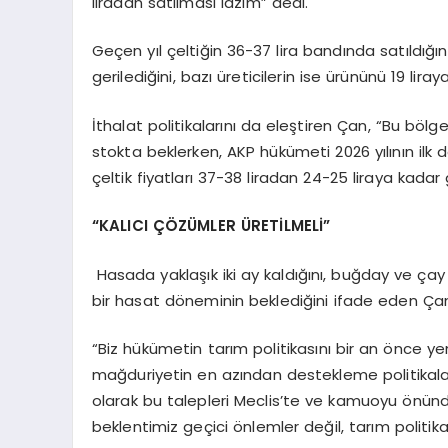
liradan satılması lazım” dedi.
Geçen yıl çeltiğin 36-37 lira bandında satıldığın
gerilediğini, bazı üreticilerin ise ürününü 19 lir
İthalat politikalarını da eleştiren Çan, “Bu bölg
stokta beklerken, AKP hükümeti 2026 yılının ilk 
çeltik fiyatları 37-38 liradan 24-25 liraya kadar 
“KALICI ÇÖZÜMLER ÜRETİLMELİ”
Hasada yaklaşık iki ay kaldığını, buğday ve çay a
bir hasat döneminin beklediğini ifade eden Çan
“Biz hükümetin tarım politikasını bir an önce ye
mağduriyetin en azından destekleme politikaları
olarak bu talepleri Meclis’te ve kamuoyu ön
beklentimiz geçici önlemler değil, tarım politika