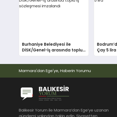
Burhaniye Belediyesi ile
Bodrum’da
DİSK/Genel-İş arasında toplu
Çay 5 lira
iş sözleşmesi imzalandı
Marmara'dan Ege'ye, Haberin Yorumu
Balıkesir Yorum ile Marmara’dan Ege’ye uzanan
gündemi yakından takip edin. Siyasetten