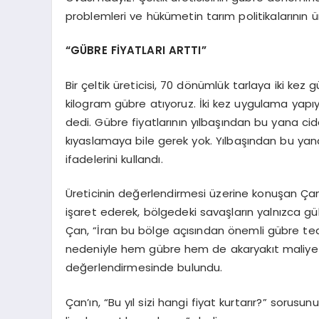
problemleri ve hükümetin tarım politikalarının ü
“GÜBRE FİYATLARI ARTTI”
Bir çeltik üreticisi, 70 dönümlük tarlaya iki kez 
kilogram gübre atıyoruz. İki kez uygulama yapı
dedi. Gübre fiyatlarının yılbaşından bu yana cidd
kıyaslamaya bile gerek yok. Yılbaşından bu ya
ifadelerini kullandı.
Üreticinin değerlendirmesi üzerine konuşan Çan, 
işaret ederek, bölgedeki savaşların yalnızca gübr
Çan, “İran bu bölge açısından önemli gübre ted
nedeniyle hem gübre hem de akaryakıt maliyetler
değerlendirmesinde bulundu.
Çan’ın, “Bu yıl sizi hangi fiyat kurtarır?” sorusu