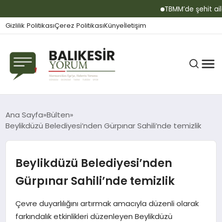
TBMM’de şehit aileleri
Gizlilik Politikası
Çerez Politikası
Künye
İletişim
BALIKESIR
Ana Sayfa
Bülten
Beylikdüzü Belediyesi’nden Gürpınar Sahili’nde temizlik
GÜNDEM
Beylikdüzü Belediyesi’nden
Gürpınar Sahili’nde temizlik
BÜLTEN
Çevre duyarlılığını artırmak amacıyla düzenli olarak
farkındalık etkinlikleri düzenleyen Beylikdüzü