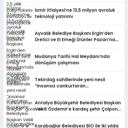
İzmir İtfaiyesi’ne 13,5 milyon avroluk
teknoloji yatırımı
Ayvalık Belediye Başkanı Ergin’den
Üretici ve El Emeği Ürünler Pazarı’na
ziyaret
Mudanya Tarihi Hal Meydanı’nda
dönüşüm çalışması
Tekirdağ sahillerinde yeni nesil
“insansız cankurtaran
araçları” görevde
Antalya Büyükşehir Belediyesi Başkan
Vekili Özdemir’e kardeş şehir Çolpon-
Ata’dan davet
Karabağlar Belediyesi BİO ile iki yılda