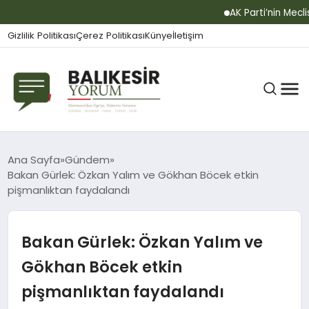
AK Parti’nin Meclis’in
Gizlilik Politikası
Çerez Politikası
Künye
İletişim
BALIKESIR
Ana Sayfa
Gündem
Bakan Gürlek: Özkan Yalım ve Gökhan Böcek etkin
pişmanlıktan faydalandı
GÜNDEM
Bakan Gürlek: Özkan Yalım ve
BÜLTEN
Gökhan Böcek etkin
pişmanlıktan faydalandı