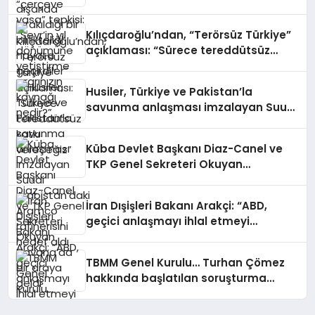
yetiştirme ısrarınızın kaynağı nedir?”
Kılıçdaroğlu’ndan, “Terörsüz Türkiye”
açıklaması: “Sürece tereddütsüz
katkı vereceğiz”
Husiler, Türkiye ve Pakistan’la
savunma anlaşması imzalayan Suudi
Arabistan’daki Aramco rafinerisini
hedef aldı
Küba Devlet Başkanı Diaz-Canel ve
TKP Genel Sekreteri Okuyan
Havana’da bir araya geldi
İran Dışişleri Bakanı Arakçi: “ABD,
geçici anlaşmayı ihlal etmeyi
sürdürürse görüşme yapılmayacak”
TBMM Genel Kurulu… Turhan Çömez
hakkında başlatılan soruşturma
“kürsü dokunulmazlığı” tartışmasına
neden oldu