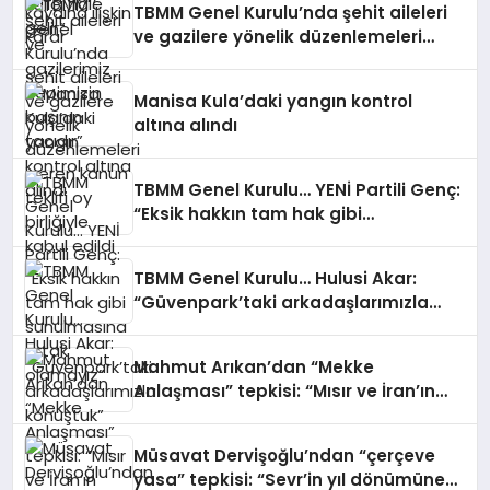
TBMM Genel Kurulu’nda şehit aileleri
ve gazilere yönelik düzenlemeleri
içeren kanun teklifi oy birliğiyle kabul
edildi
Manisa Kula’daki yangın kontrol
altına alındı
TBMM Genel Kurulu… YENİ Partili Genç:
“Eksik hakkın tam hak gibi
sunulmasına ortak olamayız”
TBMM Genel Kurulu… Hulusi Akar:
“Güvenpark’taki arkadaşlarımızla
konuştuk”
Mahmut Arıkan’dan “Mekke
Anlaşması” tepkisi: “Mısır ve İran’ın
dışarıda bırakıldığı bir birlikteliği
hayata geçirdiler”
Müsavat Dervişoğlu’ndan “çerçeve
yasa” tepkisi: “Sevr’in yıl dönümüne