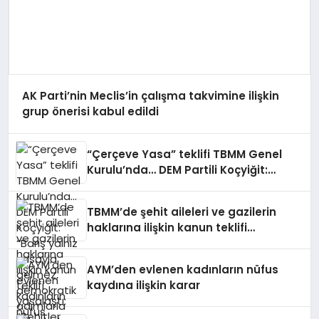
AK Parti’nin Meclis’in çalışma takvimine ilişkin
grup önerisi kabul edildi
“Çerçeve Yasa” teklifi TBMM Genel
Kurulu’nda… DEM Partili Koçyiğit:
“Barış yalnız yasayla gelmez,
demokratik adımlarla kalıcı hale
TBMM’de şehit aileleri ve gazilerin
gelir”
haklarına ilişkin kanun teklifi
yasalaştı: “Şehitler, şehit aileleri ve
gazilerimiz hepimizin başının tacıdır”
AYM’den evlenen kadınların nüfus
kaydına ilişkin karar