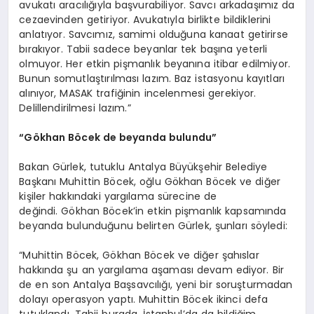
avukatı aracılığıyla başvurabiliyor. Savcı arkadaşımız da
cezaevinden getiriyor. Avukatıyla birlikte bildiklerini
anlatıyor. Savcımız, samimi olduğuna kanaat getirirse
bırakıyor. Tabii sadece beyanlar tek başına yeterli
olmuyor. Her etkin pişmanlık beyanına itibar edilmiyor.
Bunun somutlaştırılması lazım. Baz istasyonu kayıtları
alınıyor, MASAK trafiğinin incelenmesi gerekiyor.
Delillendirilmesi lazım.”
“Gökhan Böcek de beyanda bulundu”
Bakan Gürlek, tutuklu Antalya Büyükşehir Belediye
Başkanı Muhittin Böcek, oğlu Gökhan Böcek ve diğer
kişiler hakkındaki yargılama sürecine de
değindi. Gökhan Böcek’in etkin pişmanlık kapsamında
beyanda bulunduğunu belirten Gürlek, şunları söyledi:
“Muhittin Böcek, Gökhan Böcek ve diğer şahıslar
hakkında şu an yargılama aşaması devam ediyor. Bir
de en son Antalya Başsavcılığı, yeni bir soruşturmadan
dolayı operasyon yaptı. Muhittin Böcek ikinci defa
tutuklandı. Tabii burada, İstanbul’da da bildiğim