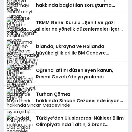
hakkında başlatılan soruşturma
“kürsü dokunulmazlığı” tartışmasına
neden oldu
TBMM Genel Kurulu… Şehit ve gazi
ailelerine yönelik düzenlemeleri içeren
kanun teklifinin görüşmeleri başladı
İzlanda, Ukrayna ve Hollanda
büyükelçilikleri ile BM Cenevre
Ofisi Daimi Temsilciliği’ne atama
Öğrenci affını düzenleyen kanun,
Resmi Gazete’de yayımlandı
Turhan Çömez
hakkında Sincan Cezaevi’nde isyan
çıktığı yönündeki açıklamaları
nedeniyle soruşturma başlatıldı
Türkiye’den Uluslararası Nükleer Bilim
Olimpiyatı’nda 1 altın, 3 bronz
madalya