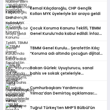
Kemal Kılıçdaroğlu, CHP Gençlik
Kolları MYK üyeleriyle bir araya geldi
Çocuk Koruma Kanunu Teklifi, TBMM
Genel Kurulu’nda kabul edildi: İnfaz
ve ceza düzenlemeleri değişti
TBMM Genel Kurulu… Şerafettin Kılıç:
“Koruma adı altında çocuğun dijital
hayatını iki yıl belirsiz bir kamu
gözetimine açamayız”
Bakan Gürlek: Uyuşturucu, sanal
bahis ve sokak çeteleriyle
mücadelede yeni bir boyuta
geçeceğiz
Cumhurbaşkanı Yardımcısı
Yılmaz’dan Demirtaş açıklaması:
Düzenleme kişiye özel olmaz, kararı
yargı verir
Tuğrul Türkeş’ten MHP’li Bülbül’ün