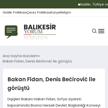
Husiler, Türkiye ve
Gizlilik Politikası
Çerez Politikası
Künye
İletişim
BALIKESIR
Ana Sayfa
Gündem
Bakan Fidan, Denis Bećirović ile görüştü
GÜNDEM
Bakan Fidan, Denis Bećirović ile
görüştü
BÜLTEN
Dışişleri Bakanı Hakan Fidan, Sofya ziyareti
kapsamında Bosna Hersek Devlet Başkanlığı Konseyi