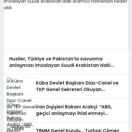
Husiler, Türkiye ve Pakistan’la savunma
anlaşması imzalayan Suudi Arabistan’daki
Aramco rafinerisini hedef aldı
Küba Devlet Başkanı Diaz-Canel ve
TKP Genel Sekreteri Okuyan
Havana’da bir araya geldi
İran Dışişleri Bakanı Arakçi: “ABD,
geçici anlaşmayı ihlal etmeyi
sürdürürse görüşme yapılmayacak”
TBMM Genel Kurulu… Turhan Çömez