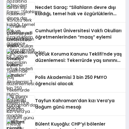
verildi
Necdet Saraç: “Silahların devre dışı
kaldığı, temel hak ve özgürlüklerin
güvence altına alındığı bir Türkiye
hepimizin ortak hedefi olmalıdır”
Cumhuriyet Üniversitesi Vakfı Okulları
öğretmenlerinden “maaş” eylemi
Çocuk Koruma Kanunu Teklifi’nde yaş
düzenlemesi: Tekerrürde yaş sınırını
18’den 15’e düşüren madde tekliften
çıkarıldı
Polis Akademisi 3 bin 250 PMYO
öğrencisi alacak
Tayfun Kahraman’dan kızı Vera’ya
doğum günü mesajı
Bülent Kuşoğlu: CHP’yi bölenler