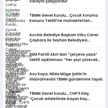
Sarayla çalışıyordur
TBMM Genel Kurulu… Çocuk Koruma
Kanunu Teklifi’ne muhalefetten
“cezalandırma odaklı” eleştiri
Avcılar Belediye Başkanı Utku Caner
Çaykara ile Seyhan Belediyesi
Temizlik İşleri Müdürü Özcan Zenger
hakkında tahliye kararı verildi
DEM Partili Akın’dan “çerçeve yasa”
teklifi açıklaması: “Her şeyi çözecek
bir yasa değil, binlerce adımın ilk
adımı olarak değerlendirilmeli”
Asu Kaya, Nilda Müge Şahin’in
öldürülmesini TBMM gündemine taşıdı
TBMM Genel Kurulu… CHP’li Kılıç:
“Çocuk adaletinde başarı kaç
çocuğun çetelerin elinden