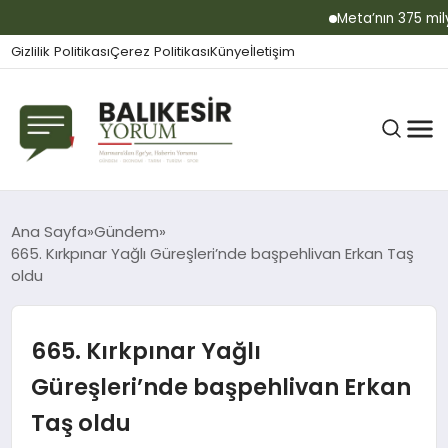
Meta’nın 375 milyon
Gizlilik Politikası
Çerez Politikası
Künye
İletişim
BALIKESIR
Ana Sayfa
Gündem
665. Kırkpınar Yağlı Güreşleri’nde başpehlivan Erkan Taş
oldu
GÜNDEM
665. Kırkpınar Yağlı
BÜLTEN
Güreşleri’nde başpehlivan Erkan
Taş oldu