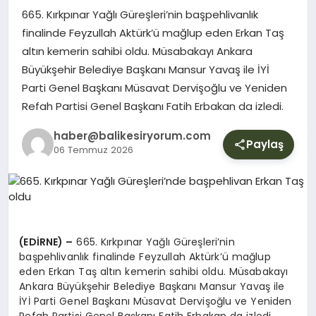
YURT
665. Kırkpınar Yağlı Güreşleri’nin başpehlivanlık
finalinde Feyzullah Aktürk’ü mağlup eden Erkan Taş
altın kemerin sahibi oldu. Müsabakayı Ankara
DIŞ
Büyükşehir Belediye Başkanı Mansur Yavaş ile İYİ
Parti Genel Başkanı Müsavat Dervişoğlu ve Yeniden
Refah Partisi Genel Başkanı Fatih Erbakan da izledi.
haber@balikesiryorum.com
Paylaş
06 Temmuz 2026
(EDİRNE) –
665. Kırkpınar Yağlı Güreşleri’nin
başpehlivanlık finalinde Feyzullah Aktürk’ü mağlup
eden Erkan Taş altın kemerin sahibi oldu. Müsabakayı
Ankara Büyükşehir Belediye Başkanı Mansur Yavaş ile
İYİ Parti Genel Başkanı Müsavat Dervişoğlu ve Yeniden
Refah Partisi Genel Başkanı Fatih Erbakan da izledi.